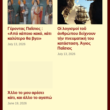
Γέροντας Παΐσιος :
Οἱ λογισμοὶ τοῦ
«Από κάποιο κακό, κάτι
ἀνθρώπου δείχνουν
καλύτερο θα βγει»
τὴν πνευματική του
κατάσταση. Ἁγιος
July 13, 2026
Παΐσιος
July 13, 2026
Άλλο το μου αρέσει
κάτι, και άλλο το αγαπώ
June 19, 2026