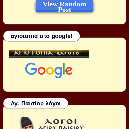
View Random
Post
αγιοτοπια στο google!
Αγ. Παισίου λόγοι