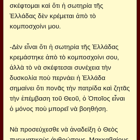
σκέφτομαι καὶ ὅτι ἡ σωτηρία τῆς
Ἑλλάδας δὲν κρέμεται ἀπὸ τὸ
κομποσχοίνι μου.
-Δὲν εἶναι ὅτι ἡ σωτηρία τῆς Ἑλλάδας
κρεμάστηκε ἀπὸ τὸ κομποσχοίνι σου,
ἀλλὰ τὸ νὰ σκέφτεσαι συνέχεια τὴν
δυσκολία ποὺ περνάει ἡ Ἑλλάδα
σημαίνει ὅτι πονᾶς τὴν πατρίδα καὶ ζητᾶς
τὴν ἐπέμβαση τοῦ Θεοῦ, ὁ Ὁποῖος εἶναι
ὁ μόνος ποὺ μπορεῖ νὰ βοηθήση.
Νὰ προσεύχεσθε νὰ ἀναδείξη ὁ Θεὸς
πνευματικοὺς ἀνθρώπους, Μακκαβαίους,