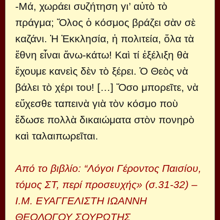
-Μά, χωράει συζήτηση γι’ αὐτὸ τὸ
πράγμα; Ὅλος ὁ κόσμος βράζει σὰν σὲ
καζάνι. Ἡ Ἐκκλησία, ἡ πολιτεία, ὅλα τὰ
ἔθνη εἶναι ἄνω-κάτω! Καὶ τί ἐξέλιξη θὰ
ἔχουμε κανεὶς δὲν τὸ ξέρει. Ὁ Θεὸς νὰ
βάλει τὸ χέρι του! […] Ὅσο μπορεῖτε, νὰ
εὔχεσθε ταπεινὰ γιὰ τὸν κόσμο ποὺ
ἔδωσε πολλὰ δικαιώματα στὸν πονηρὸ
καὶ ταλαιπωρεῖται.
Aπό το βιβλίο: “Λόγοι Γέροντος Παισίου,
τόμος ΣΤ, περί προσευχής» (σ.31-32) –
Ι.Μ. ΕΥΑΓΓΕΛΙΣΤΗ ΙΩΑΝΝΗ
ΘΕΟΛΟΓΟΥ ΣΟΥΡΩΤΗΣ