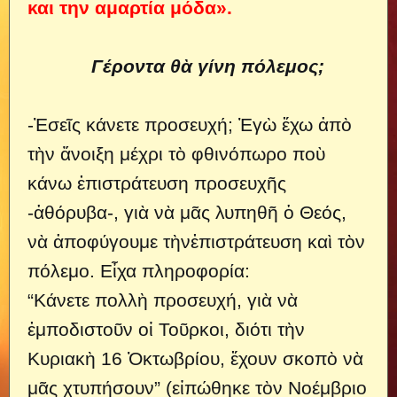
και την αμαρτία μόδα».
Γέροντα θὰ γίνη πόλεμος;
-Ἐσεῖς κάνετε προσευχή; Ἐγὼ ἔχω ἀπὸ
τὴν ἄνοιξη μέχρι τὸ φθινόπωρο ποὺ
κάνω ἐπιστράτευση προσευχῆς
-ἀθόρυβα-, γιὰ νὰ μᾶς λυπηθῆ ὁ Θεός,
νὰ ἀποφύγουμε τὴνἐπιστράτευση καὶ τὸν
πόλεμο. Εἶχα πληροφορία:
“Κάνετε πολλὴ προσευχή, γιὰ νὰ
ἐμποδιστοῦν οἱ Τοῦρκοι, διότι τὴν
Κυριακὴ 16 Ὀκτωβρίου, ἔχουν σκοπὸ νὰ
μᾶς χτυπήσουν” (εἰπώθηκε τὸν Νοέμβριο