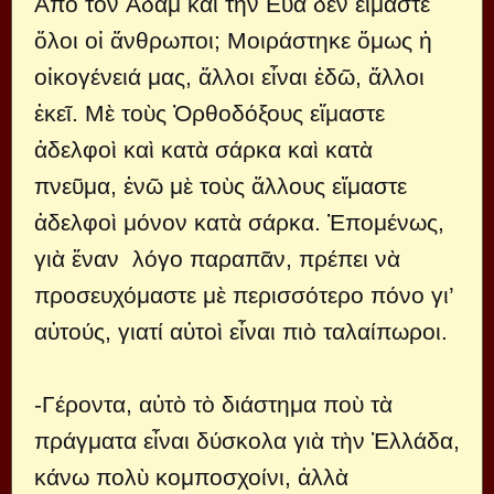
Ἀπὸ τὸν Ἀδὰμ καὶ τὴν Εὕα δὲν εἴμαστε
ὅλοι οἱ ἄνθρωποι; Μοιράστηκε ὅμως ἡ
οἰκογένειά μας, ἄλλοι εἶναι ἐδῶ, ἄλλοι
ἐκεῖ. Μὲ τοὺς Ὀρθοδόξους εἴμαστε
ἀδελφοὶ καὶ κατὰ σάρκα καὶ κατὰ
πνεῦμα, ἐνῶ μὲ τοὺς ἄλλους εἴμαστε
ἀδελφοὶ μόνον κατὰ σάρκα. Ἑπομένως,
γιὰ ἕναν λόγο παραπᾶν, πρέπει νὰ
προσευχόμαστε μὲ περισσότερο πόνο γι’
αὐτούς, γιατί αὐτοὶ εἶναι πιὸ ταλαίπωροι.
-Γέροντα, αὐτὸ τὸ διάστημα ποὺ τὰ
πράγματα εἶναι δύσκολα γιὰ τὴν Ἑλλάδα,
κάνω πολὺ κομποσχοίνι, ἀλλὰ