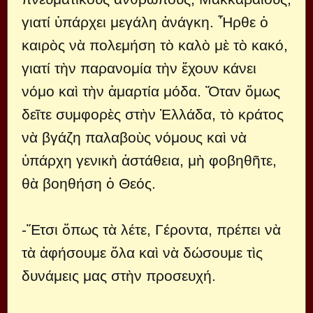
γιατί ὑπάρχει μεγάλη ἀνάγκη. Ἦρθε ὁ
καιρὸς νὰ πολεμήση τὸ καλὸ μὲ τὸ κακό,
γιατί τὴν παρανομία τὴν ἔχουν κάνει
νόμο καὶ τὴν ἁμαρτία μόδα. Ὅταν ὅμως
δεῖτε συμφορὲς στὴν Ἑλλάδα, τὸ κράτος
νὰ βγάζη παλαβοὺς νόμους καὶ νὰ
ὑπάρχη γενικὴ ἀστάθεια, μὴ φοβηθῆτε,
θὰ βοηθήση ὁ Θεός.
-Ἔτσι ὅπως τὰ λέτε, Γέροντα, πρέπει νὰ
τὰ ἀφήσουμε ὅλα καὶ νὰ δώσουμε τὶς
δυνάμεις μας στὴν προσευχή.