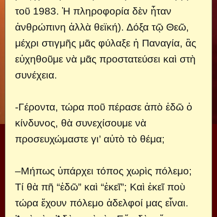
τοῦ 1983. Ἡ πληροφορία δὲν ἦταν
ἀνθρώπινη ἀλλὰ θεϊκή). Δόξα τῷ Θεῶ,
μέχρι στιγμῆς μᾶς φύλαξε ἡ Παναγία, ἂς
εὐχηθοῦμε νὰ μᾶς προστατεύσει καὶ στὴ
συνέχεια.
-Γέροντα, τώρα ποῦ πέρασε ἀπὸ ἐδῶ ὁ
κίνδυνος, θὰ συνεχίσουμε νὰ
προσευχώμαστε γι’ αὐτὸ τὸ θέμα;
–Μήπως ὑπάρχει τόπος χωρὶς πόλεμο;
Τί θὰ πῆ “ἐδῶ” καὶ “ἐκεῖ”; Καὶ ἐκεῖ ποὺ
τώρα ἔχουν πόλεμο ἀδελφοί μας εἶναι.