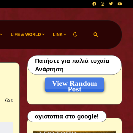
LIFE & WORLD
LINK
Πατήστε για παλιά τυχαία
Ανάρτηση
View Random
Post
0
αγιοτοπια στο google!