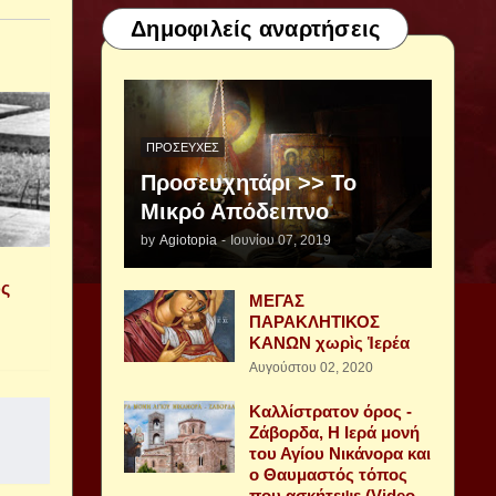
Δημοφιλείς αναρτήσεις
ΠΡΟΣΕΥΧΈΣ
Προσευχητάρι >> Το
Μικρό Απόδειπνο
by
Agiotopia
-
Ιουνίου 07, 2019
ος
ΜΕΓΑΣ
ΠΑΡΑΚΛΗΤΙΚΟΣ
ΚΑΝΩΝ χωρὶς Ἱερέα
Αυγούστου 02, 2020
Καλλίστρατον όρος -
Ζάβορδα, Η Ιερά μονή
του Αγίου Νικάνορα και
ο Θαυμαστός τόπος
που ασκήτεψε (Video -