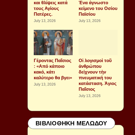
και θλίψεις κατά
Ένα άγνωστο
τους Αγίους
κείμενο του Οσίου
Πατέρες.
Παϊσίου
July 13, 2026
July 13, 2026
Γέροντας Παΐσιος
Οἱ λογισμοὶ τοῦ
: «Από κάποιο
ἀνθρώπου
κακό, κάτι
δείχνουν τὴν
καλύτερο θα βγει»
πνευματική του
κατάσταση. Ἁγιος
July 13, 2026
Παΐσιος
July 13, 2026
ΒΙΒΛΙΟΘΗΚΗ ΜΕΛΩΔΟΥ