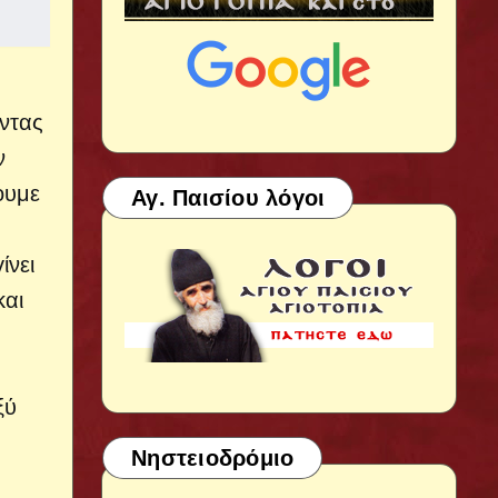
ντας
ν
ουμε
Αγ. Παισίου λόγοι
ίνει
και
ξύ
Νηστειοδρόμιο