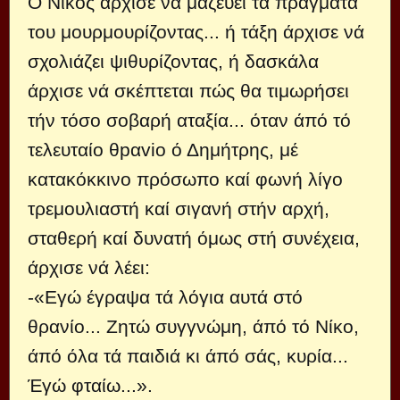
Ό Νίκος άρχισε νά μαζεύει τά πράγματά
του μουρμουρίζοντας... ή τάξη άρχισε νά
σχολιάζει ψιθυρίζοντας, ή δασκάλα
άρχισε νά σκέπτεται πώς θα τιμωρήσει
τήν τόσο σοβαρή αταξία... όταν άπό τό
τελευταίο θpαvio ό Δημήτρης, μέ
κατακόκκινο πρόσωπο καί φωνή λίγο
τρεμουλιαστή καί σιγανή στήν αρχή,
σταθερή καί δυνατή όμως στή συνέχεια,
άρχισε νά λέει:
-«Εγώ έγραψα τά λόγια αυτά στό
θρανίο... Ζητώ συγγνώμη, άπό τό Νίκο,
άπό όλα τά παιδιά κι άπό σάς, κυρία...
Έγώ φταίω...».