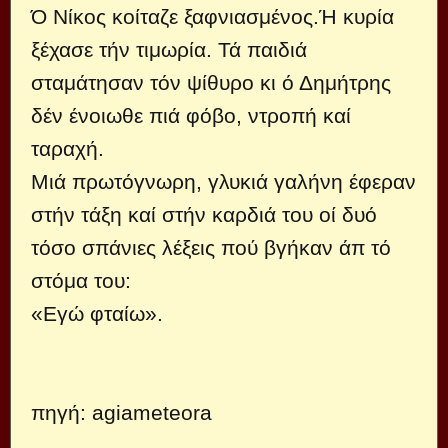
Ό Νίκος κοίταζε ξαφνιασμένος.Ή κυρία
ξέχασε τήν τιμωρία. Τά παιδιά
σταμάτησαν τόν ψίθυρο κι ό Δημήτρης
δέν ένοιωθε πιά φόβο, ντροπή καί
ταραχή.
Μιά πρωτόγνωρη, γλυκιά γαλήνη έφεραν
στήν τάξη καί στήν καρδιά του οί δυό
τόσο σπάνιες λέξεις πού βγήκαν άπ τό
στόμα του:
«Εγώ φταίω».
πηγή: agiameteora