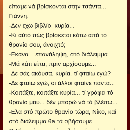
είπαμε νά βρίσκονται στην τσάντα...
Γιάννη.
-Δεν εχω βιβλίο, κυρία...
-Κι αύτό πώς βρίσκεται κάτω άπό τό
θρανίο σου, άνοιχτό;
-Εκανα... επανάληψη, στό διάλειμμα...
-Μά κάτι είπα, πριν αρχίσουμε...
-Δε σάς ακόυσα, κυρία. τϊ φταίω εγώ?
-Δε φταίω εγώ, οι άλλοι φταίνε πάντα...
-Κοιτάξτε, κοιτάξτε κυρία... τί γράφει τό
θρανίο μου... δέν μπορώ νά τά βλέπω...
-Ελα στό πρώτο θpαvio τώρα, Νίκο, καί
στό διάλειμμα θa τά σβήσουμε...