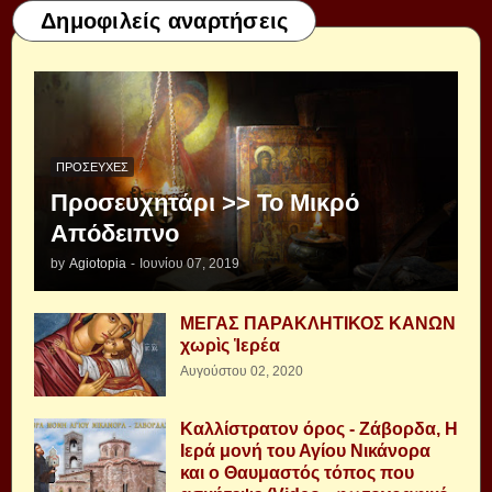
Δημοφιλείς αναρτήσεις
ΠΡΟΣΕΥΧΈΣ
Προσευχητάρι >> Το Μικρό
Απόδειπνο
by
Agiotopia
-
Ιουνίου 07, 2019
ΜΕΓΑΣ ΠΑΡΑΚΛΗΤΙΚΟΣ ΚΑΝΩΝ
χωρὶς Ἱερέα
Αυγούστου 02, 2020
Καλλίστρατον όρος - Ζάβορδα, Η
Ιερά μονή του Αγίου Νικάνορα
και ο Θαυμαστός τόπος που