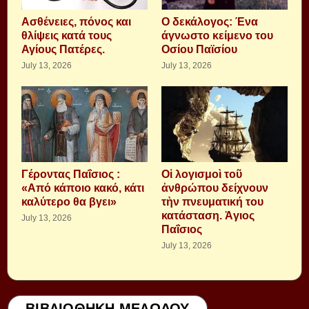
Aσθένειες, πόνος και
Ο δεκάλογος: Ένα
θλίψεις κατά τους
άγνωστο κείμενο του
Αγίους Πατέρες.
Οσίου Παϊσίου
July 13, 2026
July 13, 2026
Γέροντας Παΐσιος :
Οἱ λογισμοὶ τοῦ
«Από κάποιο κακό, κάτι
ἀνθρώπου δείχνουν
καλύτερο θα βγει»
τὴν πνευματική του
κατάσταση. Ἁγιος
July 13, 2026
Παΐσιος
July 13, 2026
ΒΙΒΛΙΟΘΗΚΗ ΜΕΛΩΔΟΥ