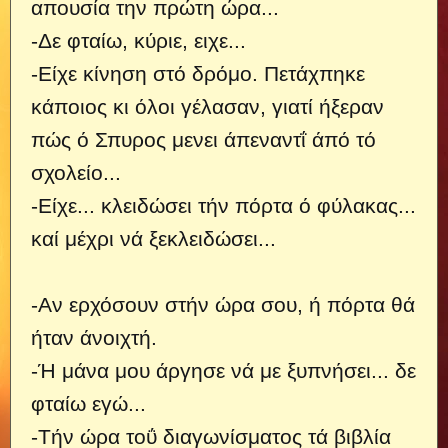
απουσία την πρώτη ώρα...
-Δε φταίω, κύριε, ειχε...
-Είχε κίνηση στό δρόμο. Πετάχπηκε
κάποιος κι όλοι γέλασαν, γιατί ήξεραν
πώς ό Σπυρος μενει άπεναντΐ άπό τό
σχολείο...
-Είχε... κλειδώσει τήν πόρτα ό φύλακας...
καί μέχρι νά ξεκλειδώσει...
-Αν ερχόσουν στήν ώρα σου, ή πόρτα θά
ήταν άνοιχτή.
-Ή μάνα μου άργησε νά με ξυπνήσει... δε
φταίω εγώ...
-Τήν ώρα τοΰ διαγωνίσματος τά βιβλία