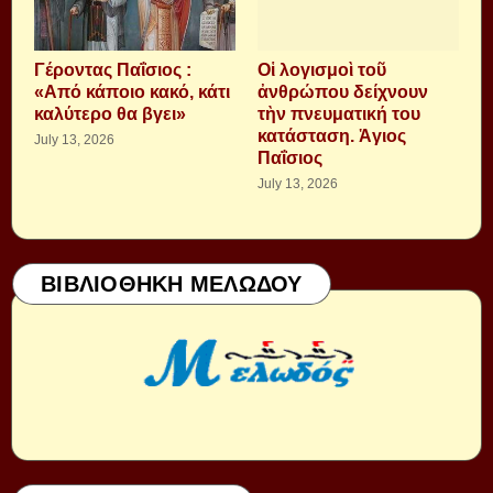
Γέροντας Παΐσιος :
Οἱ λογισμοὶ τοῦ
«Από κάποιο κακό, κάτι
ἀνθρώπου δείχνουν
καλύτερο θα βγει»
τὴν πνευματική του
κατάσταση. Ἁγιος
July 13, 2026
Παΐσιος
July 13, 2026
ΒΙΒΛΙΟΘΗΚΗ ΜΕΛΩΔΟΥ