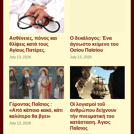
Aσθένειες, πόνος και
Ο δεκάλογος: Ένα
θλίψεις κατά τους
άγνωστο κείμενο του
Αγίους Πατέρες.
Οσίου Παϊσίου
July 13, 2026
July 13, 2026
Γέροντας Παΐσιος :
Οἱ λογισμοὶ τοῦ
«Από κάποιο κακό, κάτι
ἀνθρώπου δείχνουν
καλύτερο θα βγει»
τὴν πνευματική του
κατάσταση. Ἁγιος
July 13, 2026
Παΐσιος