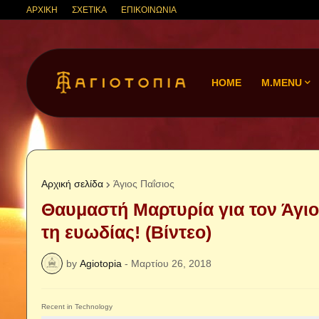
ΑΡΧΙΚΗ
ΣΧΕΤΙΚΑ
ΕΠΙΚΟΙΝΩΝΙΑ
HOME
M.MENU
Αρχική σελίδα
Άγιος Παΐσιος
Θαυμαστή Μαρτυρία για τον Άγιο
τη ευωδίας! (Βίντεο)
by
Agiotopia
-
Μαρτίου 26, 2018
Recent in Technology