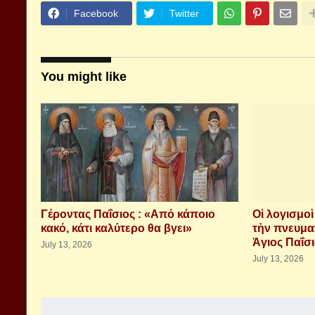
Facebook
Twitter
You might like
Γέροντας Παΐσιος : «Από κάποιο
Οἱ λογισμο
κακό, κάτι καλύτερο θα βγει»
τὴν πνευμα
Ἁγιος Παΐσ
July 13, 2026
July 13, 2026