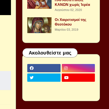
ΚΑΝΩΝ χωρὶς Ἱερέα
Αυγούστου 02, 2020
Οι Χαιρετισμοί της
Θεοτόκου
Μαρτίου 03, 2019
Ακολουθείστε μας