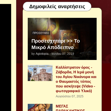
Δημοφιλείς αναρτήσεις
ΠΡΟΣΕΥΧΈΣ
Προσευχητάρι >> Το
Μικρό Απόδειπνο
by
Agiotopia
-
Ιουνίου 07, 2019
Καλλίστρατον όρος -
Ζάβορδα, Η Ιερά μονή
του Αγίου Νικάνορα και
ο Θαυμαστός τόπος
που ασκήτεψε (Video -
φωτογραφικό Υλικό)
Αυγούστου 07, 2025
ΜΕΓΑΣ
ΠΑΡΑΚΛΗΤΙΚΟΣ