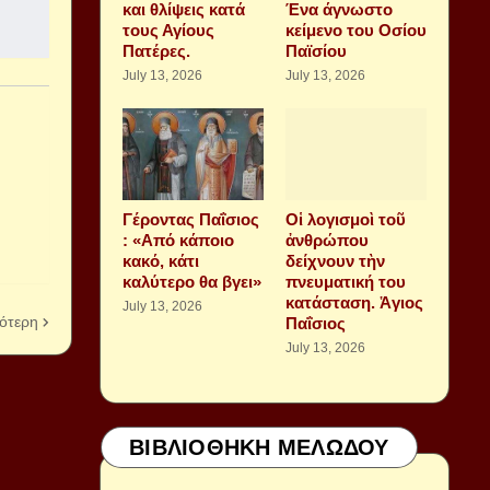
και θλίψεις κατά
Ένα άγνωστο
τους Αγίους
κείμενο του Οσίου
Πατέρες.
Παϊσίου
July 13, 2026
July 13, 2026
Γέροντας Παΐσιος
Οἱ λογισμοὶ τοῦ
: «Από κάποιο
ἀνθρώπου
κακό, κάτι
δείχνουν τὴν
καλύτερο θα βγει»
πνευματική του
κατάσταση. Ἁγιος
July 13, 2026
ότερη
Παΐσιος
July 13, 2026
ΒΙΒΛΙΟΘΗΚΗ ΜΕΛΩΔΟΥ