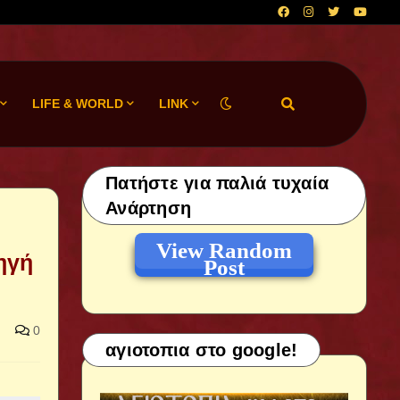
LIFE & WORLD
LINK
Πατήστε για παλιά τυχαία
Ανάρτηση
View Random
ηγή
Post
0
αγιοτοπια στο google!