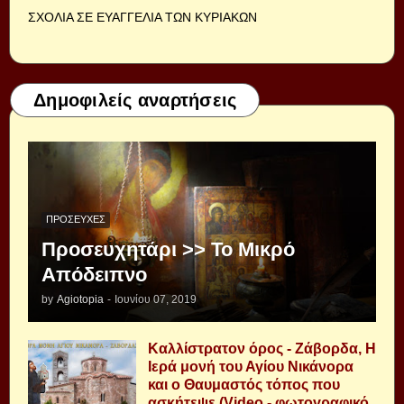
ΣΧΟΛΙΑ ΣΕ ΕΥΑΓΓΕΛΙΑ ΤΩΝ ΚΥΡΙΑΚΩΝ
Δημοφιλείς αναρτήσεις
ΠΡΟΣΕΥΧΈΣ
Προσευχητάρι >> Το Μικρό
Απόδειπνο
by
Agiotopia
-
Ιουνίου 07, 2019
Καλλίστρατον όρος - Ζάβορδα, Η
Ιερά μονή του Αγίου Νικάνορα
και ο Θαυμαστός τόπος που
ασκήτεψε (Video - φωτογραφικό