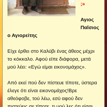
;»
Αγιος
Παΐσιος
ο Αγιορείτης
Είχε έρθει στο Καλύβι ένας άθεος μέχρι
το κόκκαλο. Αφού είπε διάφορα, μετά
μού λέει: «Εγώ είμαι εικονομάχος».
Από εκεί πού δεν πίστευε τίποτε, ύστερα
έλεγε ότι είναι εικονομάχος!
Βρε
αθεόφοβε, τού λέω, εσύ αφού δεν
πιστεύεις σε τίποτε, τι μού λες ότι είσαι