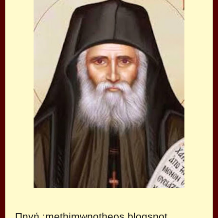
Πηγή :methimwnotheos.blogspot