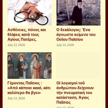
Aσθένειες, πόνος και
Ο δεκάλογος: Ένα
θλίψεις κατά τους
άγνωστο κείμενο του
Αγίους Πατέρες.
Οσίου Παϊσίου
July 13, 2026
July 13, 2026
Γέροντας Παΐσιος :
Οἱ λογισμοὶ τοῦ
«Από κάποιο κακό, κάτι
ἀνθρώπου δείχνουν
καλύτερο θα βγει»
τὴν πνευματική του
κατάσταση. Ἁγιος
July 13, 2026
Παΐσιος
July 13, 2026