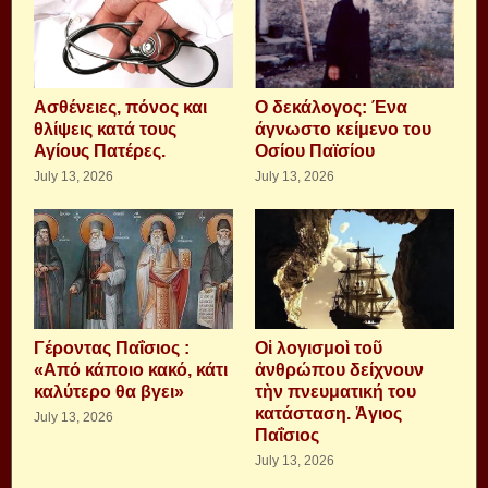
Aσθένειες, πόνος και
Ο δεκάλογος: Ένα
θλίψεις κατά τους
άγνωστο κείμενο του
Αγίους Πατέρες.
Οσίου Παϊσίου
July 13, 2026
July 13, 2026
Γέροντας Παΐσιος :
Οἱ λογισμοὶ τοῦ
«Από κάποιο κακό, κάτι
ἀνθρώπου δείχνουν
καλύτερο θα βγει»
τὴν πνευματική του
κατάσταση. Ἁγιος
July 13, 2026
Παΐσιος
July 13, 2026