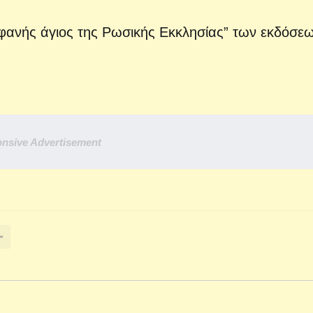
εοφανής άγιος της Ρωσικής Εκκλησίας” των εκδόσε
nsive Advertisement