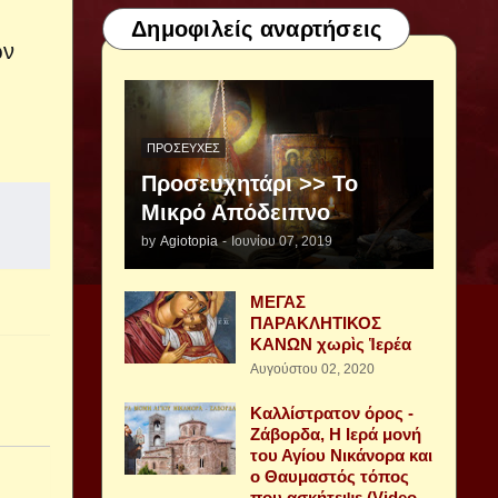
Δημοφιλείς αναρτήσεις
ων
ΠΡΟΣΕΥΧΈΣ
Προσευχητάρι >> Το
Μικρό Απόδειπνο
by
Agiotopia
-
Ιουνίου 07, 2019
ΜΕΓΑΣ
ΠΑΡΑΚΛΗΤΙΚΟΣ
ΚΑΝΩΝ χωρὶς Ἱερέα
Αυγούστου 02, 2020
Καλλίστρατον όρος -
Ζάβορδα, Η Ιερά μονή
του Αγίου Νικάνορα και
ο Θαυμαστός τόπος
που ασκήτεψε (Video -