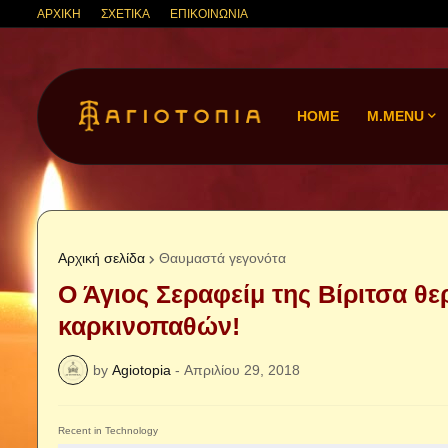
ΑΡΧΙΚΗ
ΣΧΕΤΙΚΑ
ΕΠΙΚΟΙΝΩΝΙΑ
HOME
M.MENU
Αρχική σελίδα
Θαυμαστά γεγονότα
Ο Άγιος Σεραφείμ της Βίριτσα θ
καρκινοπαθών!
by
Agiotopia
-
Απριλίου 29, 2018
Recent in Technology