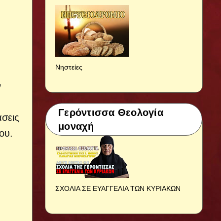
Νηστείες
ν
Γερόντισσα Θεολογία
άσεις
μοναχή
ου.
ΣΧΟΛΙΑ ΣΕ ΕΥΑΓΓΕΛΙΑ ΤΩΝ ΚΥΡΙΑΚΩΝ