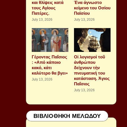
και θλίψεις κατά
Ένα άγνωστο
τους Αγίους
κείμενο του Οσίου
Πατέρες.
Παϊσίου
July 13, 2026
July 13, 2026
Γέροντας Παΐσιος
Οἱ λογισμοὶ τοῦ
: «Από κάποιο
ἀνθρώπου
κακό, κάτι
δείχνουν τὴν
καλύτερο θα βγει»
πνευματική του
κατάσταση. Ἁγιος
July 13, 2026
Παΐσιος
July 13, 2026
ΒΙΒΛΙΟΘΗΚΗ ΜΕΛΩΔΟΥ