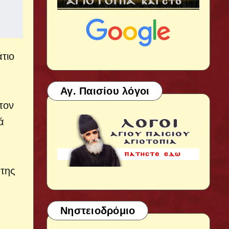
τιο
Αγ. Παισίου λόγοι
τον
ά
 της
Νηστειοδρόμιο