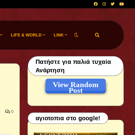
LIFE & WORLD
LINK
Πατήστε για παλιά τυχαία
Ανάρτηση
View Random
Post
0
αγιοτοπια στο google!