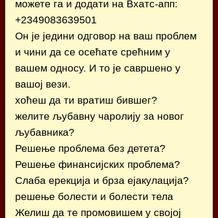
можете га и додати на Вхатс-апп:
+2349083639501
Он је једини одговор на ваш проблем
и чини да се осећате срећним у
вашем односу. И то је савршено у
вашој вези.
хоћеш да ти вратиш бившег?
желите љубавну чаролију за новог
љубавника?
Решење проблема без детета?
Решење финансијских проблема?
Слаба ерекција и брза ејакулација?
решење болести и болести тела
Желиш да те промовишем у својој