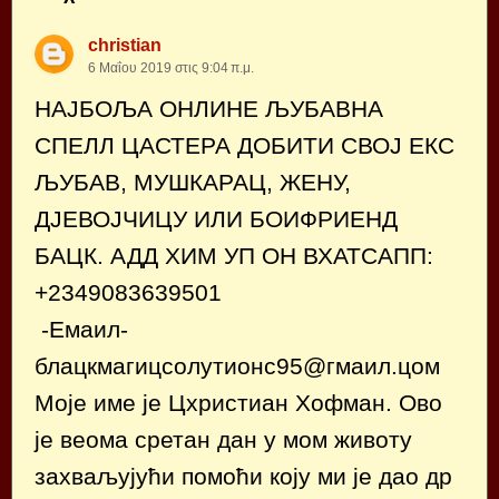
christian
6 Μαΐου 2019 στις 9:04 π.μ.
НАЈБОЉА ОНЛИНЕ ЉУБАВНА
СПЕЛЛ ЦАСТЕРА ДОБИТИ СВОЈ ЕКС
ЉУБАВ, МУШКАРАЦ, ЖЕНУ,
ДЈЕВОЈЧИЦУ ИЛИ БОИФРИЕНД
БАЦК. АДД ХИМ УП ОН ВХАТСАПП:
+2349083639501
-Емаил-
блацкмагицсолутионс95@гмаил.цом
Моје име је Цхристиан Хофман. Ово
је веома сретан дан у мом животу
захваљујући помоћи коју ми је дао др