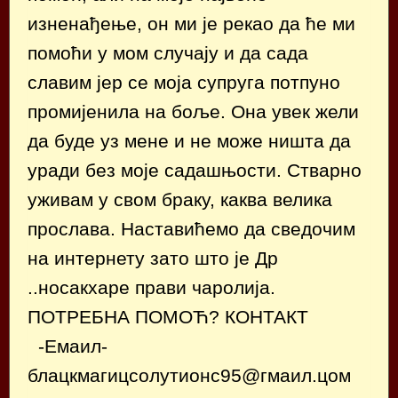
изненађење, он ми је рекао да ће ми
помоћи у мом случају и да сада
славим јер се моја супруга потпуно
промијенила на боље. Она увек жели
да буде уз мене и не може ништа да
уради без моје садашњости. Стварно
уживам у свом браку, каква велика
прослава. Наставићемо да сведочим
на интернету зато што је Др
..носакхаре прави чаролија.
ПОТРЕБНА ПОМОЋ? КОНТАКТ
-Емаил-
блацкмагицсолутионс95@гмаил.цом