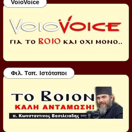
VoioVoice
Φιλ. Τοπ. Ιστότοποι