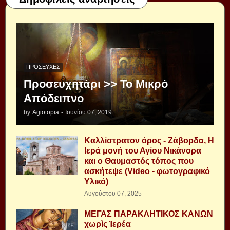
ΠΡΟΣΕΥΧΈΣ
Προσευχητάρι >> Το Μικρό
Απόδειπνο
by
Agiotopia
-
Ιουνίου 07, 2019
Καλλίστρατον όρος - Ζάβορδα, Η
Ιερά μονή του Αγίου Νικάνορα
και ο Θαυμαστός τόπος που
ασκήτεψε (Video - φωτογραφικό
Υλικό)
Αυγούστου 07, 2025
ΜΕΓΑΣ ΠΑΡΑΚΛΗΤΙΚΟΣ ΚΑΝΩΝ
χωρὶς Ἱερέα