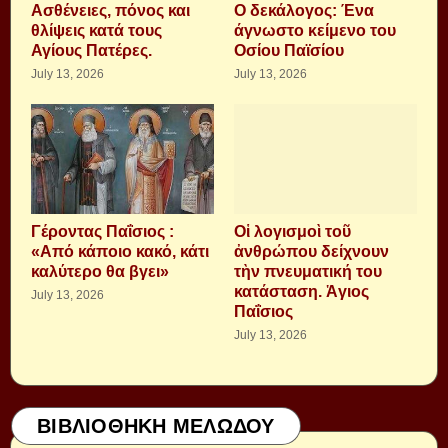
Aσθένειες, πόνος και
Ο δεκάλογος: Ένα
θλίψεις κατά τους
άγνωστο κείμενο του
Αγίους Πατέρες.
Οσίου Παϊσίου
July 13, 2026
July 13, 2026
Γέροντας Παΐσιος :
Οἱ λογισμοὶ τοῦ
«Από κάποιο κακό, κάτι
ἀνθρώπου δείχνουν
καλύτερο θα βγει»
τὴν πνευματική του
κατάσταση. Ἁγιος
July 13, 2026
Παΐσιος
July 13, 2026
ΒΙΒΛΙΟΘΗΚΗ ΜΕΛΩΔΟΥ