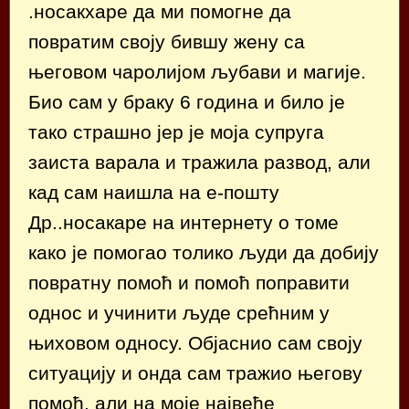
.носакхаре да ми помогне да
повратим своју бившу жену са
његовом чаролијом љубави и магије.
Био сам у браку 6 година и било је
тако страшно јер је моја супруга
заиста варала и тражила развод, али
кад сам наишла на е-пошту
Др..носакаре на интернету о томе
како је помогао толико људи да добију
повратну помоћ и помоћ поправити
однос и учинити људе срећним у
њиховом односу. Објаснио сам своју
ситуацију и онда сам тражио његову
помоћ, али на моје највеће