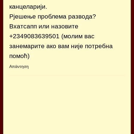
канцеларији.
Рјешење проблема развода?
Вхатсапп или назовите
+2349083639501 (молим вас
занемарите ако вам није потребна
помоћ)
Απάντηση