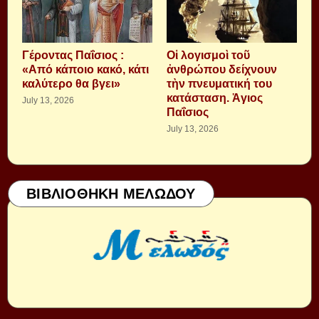
Γέροντας Παΐσιος :
Οἱ λογισμοὶ τοῦ
«Από κάποιο κακό, κάτι
ἀνθρώπου δείχνουν
καλύτερο θα βγει»
τὴν πνευματική του
κατάσταση. Ἁγιος
July 13, 2026
Παΐσιος
July 13, 2026
ΒΙΒΛΙΟΘΗΚΗ ΜΕΛΩΔΟΥ