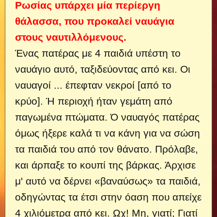
Ρωσίας υπάρχει μία περίεργη
θάλασσα, που προκαλεί ναυάγια
στους ναυτιλλόμενους.
Ένας πατέρας με 4 παιδιά υπέστη το
ναυάγιο αυτό, ταξιδεύοντας από κει. Οι
ναυαγοί ... έπεφταν νεκροί [από το
κρύο]. Ή περιοχή ήταν γεμάτη από
παγωμένα πτώματα. Ό ναυαγός πατέρας
όμως ήξερε καλά τι να κάνη για να σώση
τα παιδιά του από τον θάνατο. Πρόλαβε,
και άρπαξε το κουπί της βάρκας.
Άρχισε
μ' αυτό να δέρνει «βαναύσως» τα παιδιά,
οδηγώντας τα έτσι στην όαση που απείχε
4 χιλιόμετρα από κει. Ωχ! Μη, γιατί; Γιατί