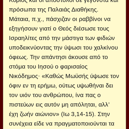
πρόσωπα της Παλαιάς Διαθήκης.
Μάταια, π.χ., πάσχιζαν οι ραββίνοι να
εξηγήσουν γιατί ο Θεός διέσωσε τους
Ισραηλίτες από την μάστιγα των φιδιών
υποδεικνύοντας την ύψωσι του χαλκίνου
όφεως. Την απάντησι άκουσε από το
στόμα του Ιησού ο φαρισαίος
Νικόδημος· «Καθώς Μωϋσής ύψωσε τον
όφιν εν τη ερήμω, ούτως υψωθήναι δει
τον υιόν του ανθρώπου, ίνα πας ο
πιστεύων εις αυτόν μη απόληται, αλλ’
έχη ζωήν αιώνιον» (Ιω 3,14-15). Στην
συνέχεια είδε να πραγματοποιούνται τα