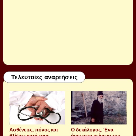
Τελευταίες αναρτήσεις
Aσθένειες, πόνος και
Ο δεκάλογος: Ένα
θλίψεις κατά τους
άγνωστο κείμενο του