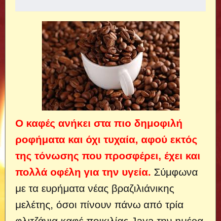
Ο καφές ανήκει στα πιο δημοφιλή
ροφήματα και όχι τυχαία, αφού εκτός
της τόνωσης που προσφέρει, έχει και
πολλά οφέλη για την υγεία.
Σύμφωνα
με τα ευρήματα νέας βραζιλιάνικης
μελέτης, όσοι πίνουν πάνω από τρία
φλιτζάνια καφέ ποικιλίας Java την ημέρα