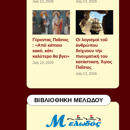
July 13, 2026
July 13, 2026
Γέροντας Παΐσιος
Οἱ λογισμοὶ τοῦ
: «Από κάποιο
ἀνθρώπου
κακό, κάτι
δείχνουν τὴν
καλύτερο θα βγει»
πνευματική του
κατάσταση. Ἁγιος
July 13, 2026
Παΐσιος
July 13, 2026
ΒΙΒΛΙΟΘΗΚΗ ΜΕΛΩΔΟΥ