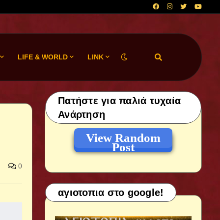
LIFE & WORLD
LINK
Πατήστε για παλιά τυχαία
Ανάρτηση
View Random
Post
0
αγιοτοπια στο google!