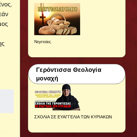
ένος.
εάν
μος
Νηστείες
ης
Γερόντισσα Θεολογία
μοναχή
ΣΧΟΛΙΑ ΣΕ ΕΥΑΓΓΕΛΙΑ ΤΩΝ ΚΥΡΙΑΚΩΝ