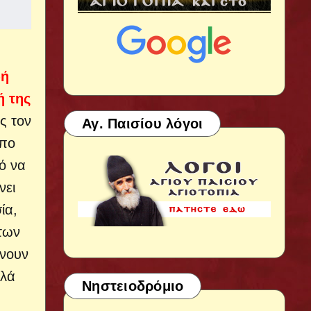
ωή
ή της
ς τον
Αγ. Παισίου λόγοι
όπο
ό να
νει
ία,
των
ρνουν
λλά
Νηστειοδρόμιο