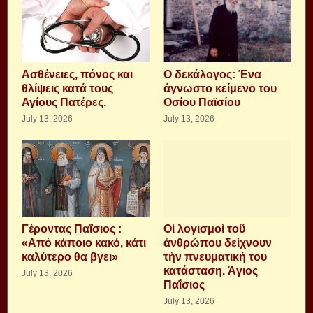
Aσθένειες, πόνος και
Ο δεκάλογος: Ένα
θλίψεις κατά τους
άγνωστο κείμενο του
Αγίους Πατέρες.
Οσίου Παϊσίου
July 13, 2026
July 13, 2026
Γέροντας Παΐσιος :
Οἱ λογισμοὶ τοῦ
«Από κάποιο κακό, κάτι
ἀνθρώπου δείχνουν
καλύτερο θα βγει»
τὴν πνευματική του
κατάσταση. Ἁγιος
July 13, 2026
Παΐσιος
July 13, 2026