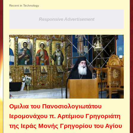
Recent in Technology
Responsive Advertisement
Ομιλια του Πανοσιολογιωτάτου
Ιερομονάχου π. Αρτέμιου Γρηγοριάτη
της Ιεράς Μονής Γρηγορίου του Αγίου