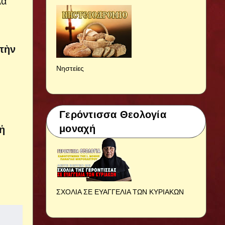
λα
τὴν
Νηστείες
Γερόντισσα Θεολογία
μοναχή
 ἡ
ΣΧΟΛΙΑ ΣΕ ΕΥΑΓΓΕΛΙΑ ΤΩΝ ΚΥΡΙΑΚΩΝ