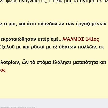
ιλε φίλος αναγνώστης, η δικιά μας απάντηση σε ό
ντό μοι, καὶ ἀπὸ σκανδάλων τῶν ἐργαζομένων 
ι ἐκραταιώθησαν ὑπὲρ ἐμέ...
ΨΑΛΜΟΣ 141ος
 ἐξελοῦ με καὶ ρῦσαί με ἐξ ὑδάτων πολλῶν, ἐκ
λλοτρίων, ὧν τὸ στόμα ἐλάλησε ματαιότητα καὶ
ος
nsive Advertisement