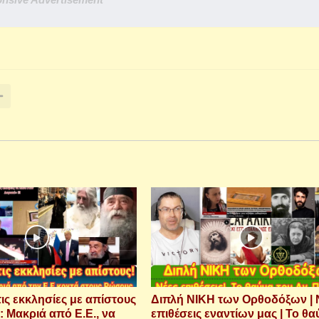
τις εκκλησίες με απίστους
Διπλή ΝΙΚΗ των Ορθοδόξων | 
: Μακριά από Ε.Ε., να
επιθέσεις εναντίων μας | Το θ