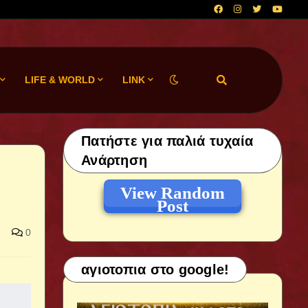
LIFE & WORLD
LINK
Πατήστε για παλιά τυχαία
Ανάρτηση
View Random
Post
0
αγιοτοπια στο google!