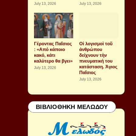
July 13, 2026
July 13, 2026
Γέροντας Παΐσιος
Οἱ λογισμοὶ τοῦ
: «Από κάποιο
ἀνθρώπου
κακό, κάτι
δείχνουν τὴν
καλύτερο θα βγει»
πνευματική του
κατάσταση. Ἁγιος
July 13, 2026
Παΐσιος
July 13, 2026
ΒΙΒΛΙΟΘΗΚΗ ΜΕΛΩΔΟΥ