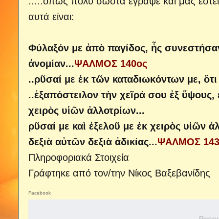
.....όπως πολύ σωστά έγραψε και μας έστε
αυτά είναι:
Φύλαξόν με ἀπὸ παγίδος, ἧς συνεστήσα
ἀνομίαν...
ΨΑΛΜΟΣ 140ος
..ρῦσαί με ἐκ τῶν καταδιωκόντων με, ὅτ
..ἐξαπόστειλον τὴν χεῖρά σου ἐξ ὕψους,
χειρὸς υἱῶν ἀλλοτρίων...
ρῦσαί με καὶ ἐξελοῦ με ἐκ χειρὸς υἱῶν ἀ
δεξιὰ αὐτῶν δεξιὰ ἀδικίας...
ΨΑΛΜΟΣ 143
Πληροφοριακά Στοιχεία
Γράφτηκε από τον/την Νίκος Βαξεβανίδης
Facebook
Respo