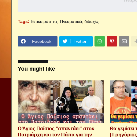
Tags:
Επικαιρότητα
Πνευματικές διδαχές
Facebook
Twitter
You might like
Ο Άγιος Παΐσιος "απαντάει" στον
Θα γεμίσει 
Πατριάρχη και τον Πάπα για την
| Γρηγόριος