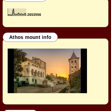
2
6
5
3
5
5
6
Athos mount info