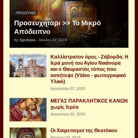
ΠΡΟΣΕΥΧΈΣ
Προσευχητάρι >> Το Μικρό
Απόδειπνο
by
Agiotopia
-
Ιουνίου 07, 2019
Καλλίστρατον όρος - Ζάβορδα, Η
Ιερά μονή του Αγίου Νικάνορα
και ο Θαυμαστός τόπος που
ασκήτεψε (Video - φωτογραφικό
Υλικό)
Αυγούστου 07, 2025
ΜΕΓΑΣ ΠΑΡΑΚΛΗΤΙΚΟΣ ΚΑΝΩΝ
χωρὶς Ἱερέα
Αυγούστου 02, 2020
Οι Χαιρετισμοί της Θεοτόκου
Μαρτίου 03, 2019