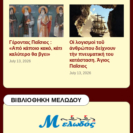
Γέροντας Παΐσιος :
Οἱ λογισμοὶ τοῦ
«Από κάποιο κακό, κάτι
ἀνθρώπου δείχνουν
καλύτερο θα βγει»
τὴν πνευματική του
κατάσταση. Ἁγιος
July 13, 2026
Παΐσιος
July 13, 2026
ΒΙΒΛΙΟΘΗΚΗ ΜΕΛΩΔΟΥ