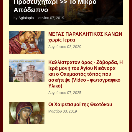
Προσευχητάρι >> Το Μικρό
Απόδειπνο
by
Agiotopia
-
Ιουνίου 07, 2019
ΜΕΓΑΣ ΠΑΡΑΚΛΗΤΙΚΟΣ ΚΑΝΩΝ
χωρὶς Ἱερέα
Αυγούστου 02, 2020
Καλλίστρατον όρος - Ζάβορδα, Η
Ιερά μονή του Αγίου Νικάνορα
και ο Θαυμαστός τόπος που
ασκήτεψε (Video - φωτογραφικό
Υλικό)
Αυγούστου 07, 2025
Οι Χαιρετισμοί της Θεοτόκου
Μαρτίου 03, 2019