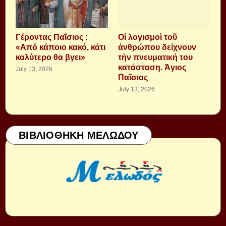
Γέροντας Παΐσιος :
Οἱ λογισμοὶ τοῦ
«Από κάποιο κακό, κάτι
ἀνθρώπου δείχνουν
καλύτερο θα βγει»
τὴν πνευματική του
κατάσταση. Ἁγιος
July 13, 2026
Παΐσιος
July 13, 2026
ΒΙΒΛΙΟΘΗΚΗ ΜΕΛΩΔΟΥ