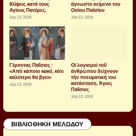
θλίψεις κατά τους
άγνωστο κείμενο του
Αγίους Πατέρες.
Οσίου Παϊσίου
July 13, 2026
July 13, 2026
Γέροντας Παΐσιος :
Οἱ λογισμοὶ τοῦ
«Από κάποιο κακό, κάτι
ἀνθρώπου δείχνουν
καλύτερο θα βγει»
τὴν πνευματική του
κατάσταση. Ἁγιος
July 13, 2026
Παΐσιος
July 13, 2026
ΒΙΒΛΙΟΘΗΚΗ ΜΕΛΩΔΟΥ