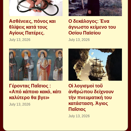
Aσθένειες, πόνος και
Ο δεκάλογος: Ένα
θλίψεις κατά τους
άγνωστο κείμενο του
Αγίους Πατέρες.
Οσίου Παϊσίου
July 13, 2026
July 13, 2026
Γέροντας Παΐσιος :
Οἱ λογισμοὶ τοῦ
«Από κάποιο κακό, κάτι
ἀνθρώπου δείχνουν
καλύτερο θα βγει»
τὴν πνευματική του
κατάσταση. Ἁγιος
July 13, 2026
Παΐσιος
July 13, 2026