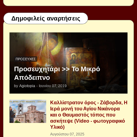
Δημοφιλείς αναρτήσεις
ΠΡΟΣΕΥΧΈΣ
Προσευχητάρι >> Το Μικρό
Απόδειπνο
by
Agiotopia
-
Ιουνίου 07, 2019
Καλλίστρατον όρος - Ζάβορδα, Η
Ιερά μονή του Αγίου Νικάνορα
και ο Θαυμαστός τόπος που
ασκήτεψε (Video - φωτογραφικό
Υλικό)
Αυγούστου 07, 2025