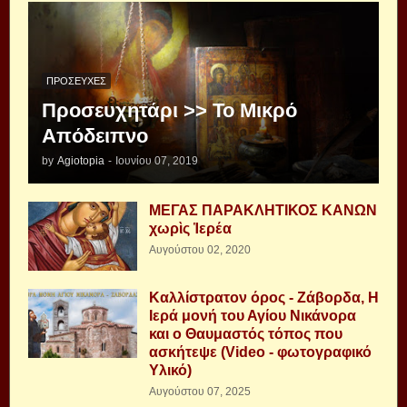
ΠΡΟΣΕΥΧΈΣ
Προσευχητάρι >> Το Μικρό
Απόδειπνο
by
Agiotopia
-
Ιουνίου 07, 2019
ΜΕΓΑΣ ΠΑΡΑΚΛΗΤΙΚΟΣ ΚΑΝΩΝ
χωρὶς Ἱερέα
Αυγούστου 02, 2020
Καλλίστρατον όρος - Ζάβορδα, Η
Ιερά μονή του Αγίου Νικάνορα
και ο Θαυμαστός τόπος που
ασκήτεψε (Video - φωτογραφικό
Υλικό)
Αυγούστου 07, 2025