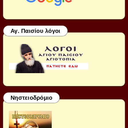
Αγ. Παισίου λόγοι
Νηστειοδρόμιο