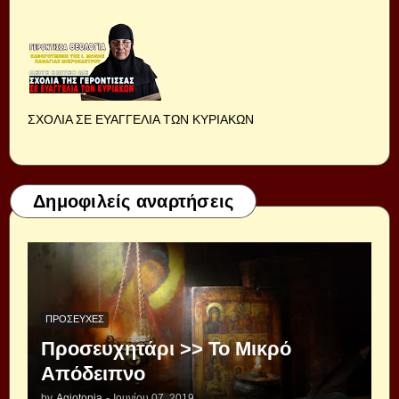
ΣΧΟΛΙΑ ΣΕ ΕΥΑΓΓΕΛΙΑ ΤΩΝ ΚΥΡΙΑΚΩΝ
Δημοφιλείς αναρτήσεις
ΠΡΟΣΕΥΧΈΣ
Προσευχητάρι >> Το Μικρό
Απόδειπνο
by
Agiotopia
-
Ιουνίου 07, 2019