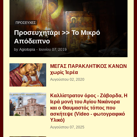
ΠΡΟΣΕΥΧΈΣ
Προσευχητάρι >> Το Μικρό
Απόδειπνο
by
Agiotopia
-
Ιουνίου 07, 2019
ΜΕΓΑΣ ΠΑΡΑΚΛΗΤΙΚΟΣ ΚΑΝΩΝ
χωρὶς Ἱερέα
Αυγούστου 02, 2020
Καλλίστρατον όρος - Ζάβορδα, Η
Ιερά μονή του Αγίου Νικάνορα
και ο Θαυμαστός τόπος που
ασκήτεψε (Video - φωτογραφικό
Υλικό)
Αυγούστου 07, 2025