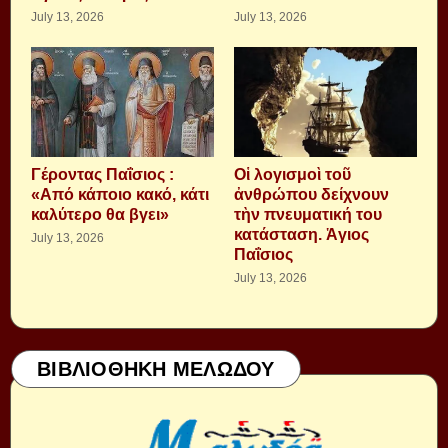
July 13, 2026
July 13, 2026
Γέροντας Παΐσιος :
Οἱ λογισμοὶ τοῦ
«Από κάποιο κακό, κάτι
ἀνθρώπου δείχνουν
καλύτερο θα βγει»
τὴν πνευματική του
κατάσταση. Ἁγιος
July 13, 2026
Παΐσιος
July 13, 2026
ΒΙΒΛΙΟΘΗΚΗ ΜΕΛΩΔΟΥ