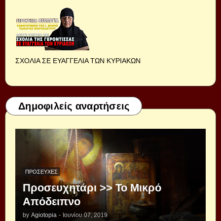
ΣΧΟΛΙΑ ΣΕ ΕΥΑΓΓΕΛΙΑ ΤΩΝ ΚΥΡΙΑΚΩΝ
Δημοφιλείς αναρτήσεις
ΠΡΟΣΕΥΧΈΣ
Προσευχητάρι >> Το Μικρό
Απόδειπνο
by
Agiotopia
-
Ιουνίου 07, 2019