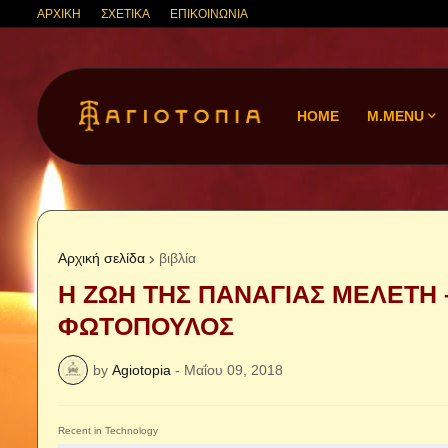
ΑΡΧΙΚΗ
ΣΧΕΤΙΚΑ
ΕΠΙΚΟΙΝΩΝΙΑ
HOME
M.MENU
Αρχική σελίδα
βιβλία
H ZΩH ΤΗΣ ΠΑΝΑΓΙΑΣ ΜΕΛΕΤΗ 
ΦΩΤΟΠΟΥΛΟΣ
by
Agiotopia
-
Μαΐου 09, 2018
Recent in Technology