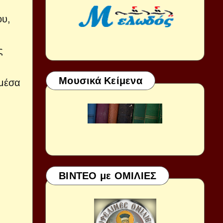
ου,
ς
η
Μουσικά Κείμενα
 μέσα
ΒΙΝΤΕΟ με ΟΜΙΛΙΕΣ