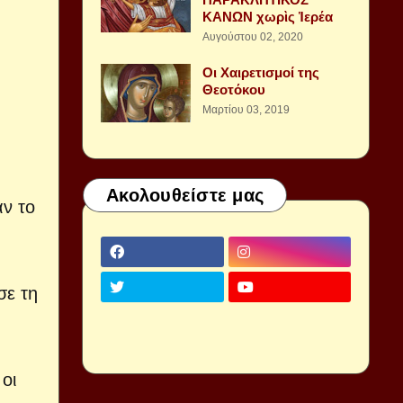
ΚΑΝΩΝ χωρὶς Ἱερέα
Αυγούστου 02, 2020
Οι Χαιρετισμοί της
Θεοτόκου
Μαρτίου 03, 2019
Ακολουθείστε μας
αν το
σε τη
οι