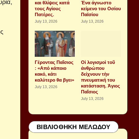
υρία,
και θλίψεις κατά
Ένα άγνωστο
τους Αγίους
κείμενο του Οσίου
Πατέρες.
Παϊσίου
July 13, 2026
July 13, 2026
υς
Γέροντας Παΐσιος
Οἱ λογισμοὶ τοῦ
: «Από κάποιο
ἀνθρώπου
κακό, κάτι
δείχνουν τὴν
καλύτερο θα βγει»
πνευματική του
κατάσταση. Ἁγιος
July 13, 2026
Παΐσιος
July 13, 2026
ΒΙΒΛΙΟΘΗΚΗ ΜΕΛΩΔΟΥ