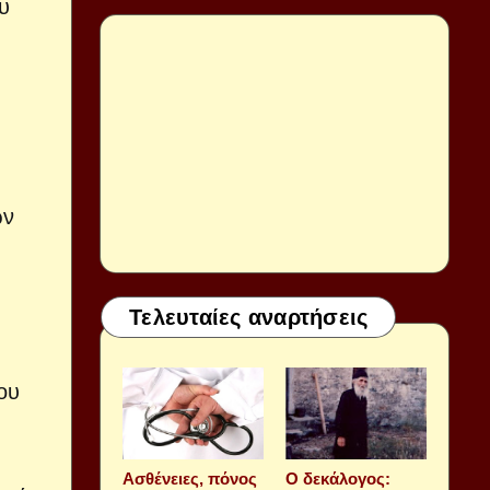
υ
ων
Τελευταίες αναρτήσεις
ου
Aσθένειες, πόνος
Ο δεκάλογος: