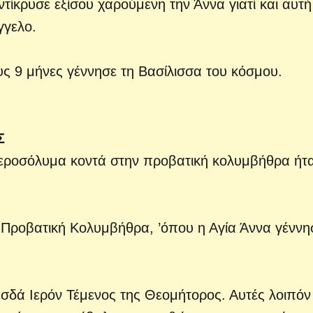
ντίκρυσε εξίσου χαρούμενη την Άννα γιατί και αυτή
γγελο.
υς 9 μήνες γέννησε τη Βασίλισσα του κόσμου.
Σ
α Ιεροσόλυμα κοντά στην προβατική κολυμβήθρα ήτ
 Προβατική Κολυμβήθρα, ’όπου η Αγία Άννα γέννη
δά Ιερόν Τέμενος της Θεομήτορος. Αυτές λοιπόν 