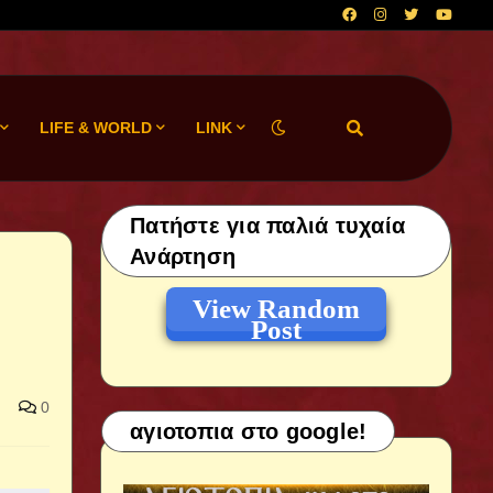
LIFE & WORLD
LINK
Πατήστε για παλιά τυχαία
Ανάρτηση
View Random
Post
0
αγιοτοπια στο google!