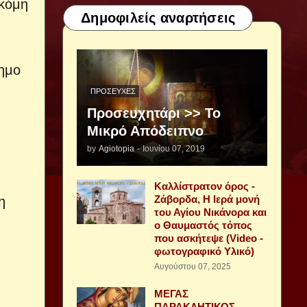
Ακόμη
Δημοφιλείς αναρτήσεις
ρημο
ΠΡΟΣΕΥΧΈΣ
Προσευχητάρι >> Το
Μικρό Απόδειπνο
by
Agiotopia
-
Ιουνίου 07, 2019
Καλλίστρατον όρος -
Ζάβορδα, Η Ιερά μονή
η
του Αγίου Νικάνορα και
ο Θαυμαστός τόπος
που ασκήτεψε (Video -
φωτογραφικό Υλικό)
Αυγούστου 07, 2025
ΜΕΓΑΣ
ΠΑΡΑΚΛΗΤΙΚΟΣ