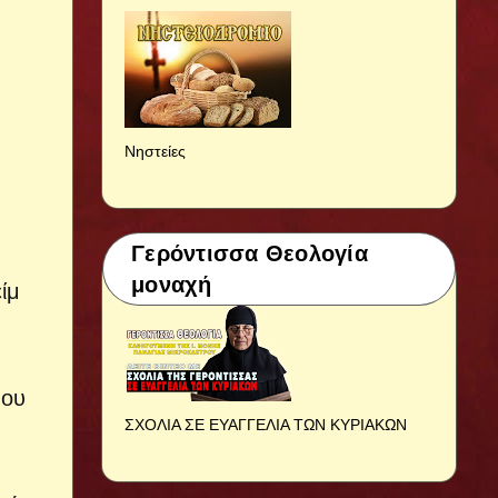
Νηστείες
Γερόντισσα Θεολογία
μοναχή
ίμ
που
ΣΧΟΛΙΑ ΣΕ ΕΥΑΓΓΕΛΙΑ ΤΩΝ ΚΥΡΙΑΚΩΝ