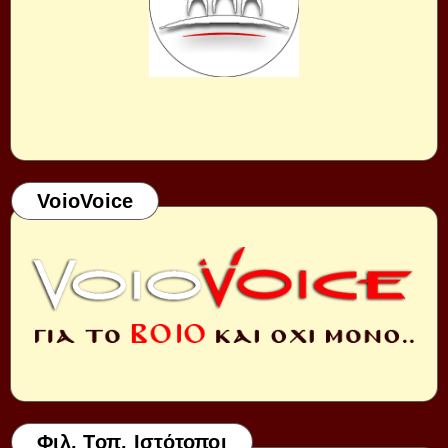
VoioVoice
Φιλ. Τοπ. Ιστότοποι