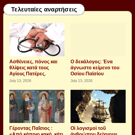
Τελευταίες αναρτήσεις
Aσθένειες, πόνος και
Ο δεκάλογος: Ένα
θλίψεις κατά τους
άγνωστο κείμενο του
Αγίους Πατέρες.
Οσίου Παϊσίου
July 13, 2026
July 13, 2026
Γέροντας Παΐσιος :
Οἱ λογισμοὶ τοῦ
«Από κάποιο κακό, κάτι
ἀνθρώπου δείχνουν