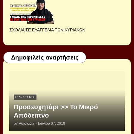
ΣΧΟΛΙΑ ΣΕ ΕΥΑΓΓΕΛΙΑ ΤΩΝ ΚΥΡΙΑΚΩΝ
Δημοφιλείς αναρτήσεις
ΠΡΟΣΕΥΧΈΣ
Προσευχητάρι >> Το Μικρό
Απόδειπνο
by
Agiotopia
-
Ιουνίου 07, 2019