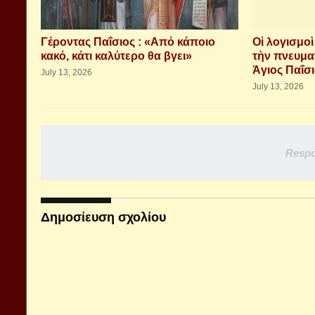
Γέροντας Παΐσιος : «Από κάποιο
Οἱ λογισμο
κακό, κάτι καλύτερο θα βγει»
τὴν πνευμα
Ἁγιος Παΐσ
July 13, 2026
July 13, 2026
Respo
Δημοσίευση σχολίου