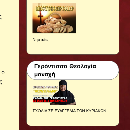
ς
Νηστείες
Γερόντισσα Θεολογία
 ο
μοναχή
ς
ΣΧΟΛΙΑ ΣΕ ΕΥΑΓΓΕΛΙΑ ΤΩΝ ΚΥΡΙΑΚΩΝ