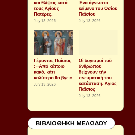
και θλίψεις κατά
Ένα άγνωστο
τους Αγίους
κείμενο του Οσίου
Πατέρες.
Παϊσίου
July 13, 2026
July 13, 2026
Γέροντας Παΐσιος
Οἱ λογισμοὶ τοῦ
: «Από κάποιο
ἀνθρώπου
κακό, κάτι
δείχνουν τὴν
καλύτερο θα βγει»
πνευματική του
κατάσταση. Ἁγιος
July 13, 2026
Παΐσιος
July 13, 2026
ΒΙΒΛΙΟΘΗΚΗ ΜΕΛΩΔΟΥ