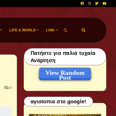
LIFE & WORLD
LINK
Πατήστε για παλιά τυχαία
Ανάρτηση
View Random
Post
0
αγιοτοπια στο google!