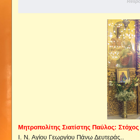
Respo
Μητροπολίτης Σιατίστης Παύλος: Στόχος
Ι. Ν. Αγίου Γεωργίου Πάνω Δευτεράς..