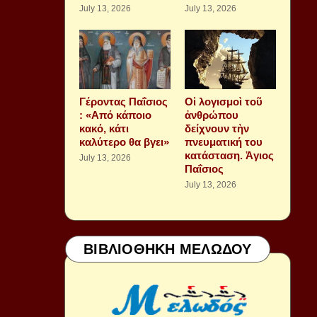
July 13, 2026
July 13, 2026
Γέροντας Παΐσιος
Οἱ λογισμοὶ τοῦ
: «Από κάποιο
ἀνθρώπου
κακό, κάτι
δείχνουν τὴν
καλύτερο θα βγει»
πνευματική του
κατάσταση. Ἁγιος
July 13, 2026
Παΐσιος
July 13, 2026
ΒΙΒΛΙΟΘΗΚΗ ΜΕΛΩΔΟΥ