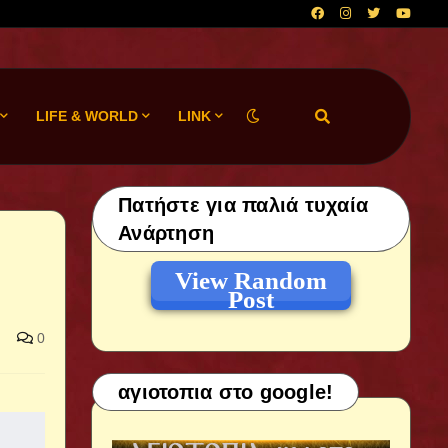
LIFE & WORLD
LINK
Πατήστε για παλιά τυχαία
Ανάρτηση
View Random
Post
0
αγιοτοπια στο google!