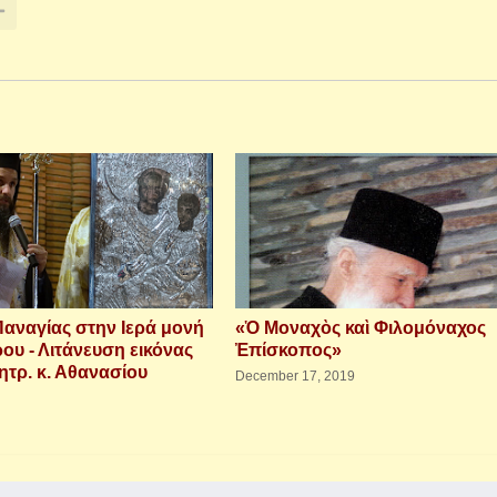
Παναγίας στην Ιερά μονή
«Ὁ Μοναχὸς καὶ Φιλομόναχος
ου - Λιτάνευση εικόνας
Ἐπίσκοπος»
μητρ. κ. Αθανασίου
December 17, 2019