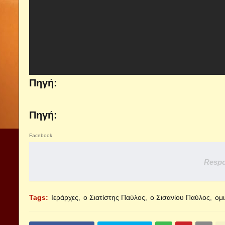
Πηγή:
Πηγή:
Facebook
Respo
Tags:
Ιεράρχες
ο Σιατίστης Παύλος
ο Σισανίου Παύλος
ομι