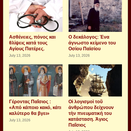
Aσθένειες, πόνος και
Ο δεκάλογος: Ένα
θλίψεις κατά τους
άγνωστο κείμενο του
Αγίους Πατέρες.
Οσίου Παϊσίου
July 13, 2026
July 13, 2026
Γέροντας Παΐσιος :
Οἱ λογισμοὶ τοῦ
«Από κάποιο κακό, κάτι
ἀνθρώπου δείχνουν
καλύτερο θα βγει»
τὴν πνευματική του
κατάσταση. Ἁγιος
July 13, 2026
Παΐσιος