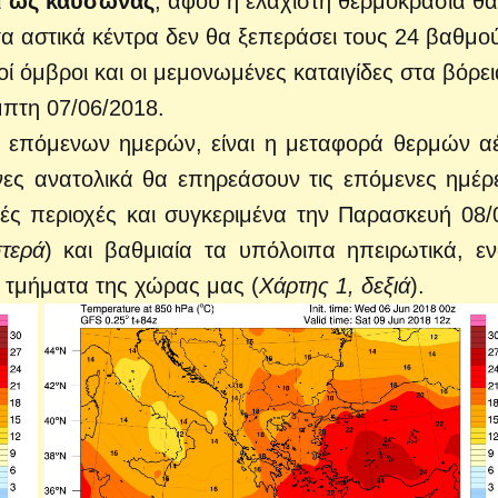
εί ως καύσωνας
, αφού η ελάχιστη θερμοκρασία θα
α αστικά κέντρα δεν θα ξεπεράσει τους 24 βαθμο
οί όμβροι και οι μεμονωμένες καταιγίδες στα βόρει
Πέμπτη 07/06/2018.
ων επόμενων ημερών, είναι η μεταφορά θερμών α
νες ανατολικά θα επηρεάσουν τις επόμενες ημέρ
ές περιοχές και συγκεριμένα την Παρασκευή 08/
στερά
) και βαθμιαία τα υπόλοιπα ηπειρωτικά, ε
α τμήματα της χώρας μας (
Χάρτης 1, δεξιά
).