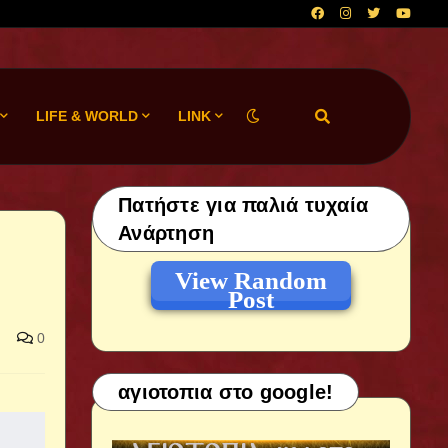
LIFE & WORLD
LINK
Πατήστε για παλιά τυχαία
Ανάρτηση
View Random
Post
0
αγιοτοπια στο google!