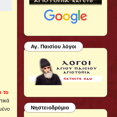
Αγ. Παισίου λόγοι
ι το
τικά
Νηστειοδρόμιο
μένο