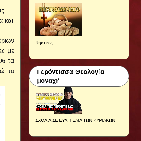
ύς
α και
έριων
Νηστείες
ες με
06 τα
νώ το
Γερόντισσα Θεολογία
μοναχή
ΣΧΟΛΙΑ ΣΕ ΕΥΑΓΓΕΛΙΑ ΤΩΝ ΚΥΡΙΑΚΩΝ