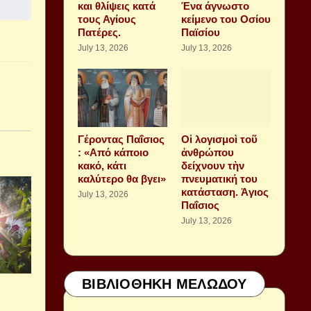
και θλίψεις κατά
Ένα άγνωστο
τους Αγίους
κείμενο του Οσίου
Πατέρες.
Παϊσίου
July 13, 2026
July 13, 2026
Γέροντας Παΐσιος
Οἱ λογισμοὶ τοῦ
: «Από κάποιο
ἀνθρώπου
κακό, κάτι
δείχνουν τὴν
καλύτερο θα βγει»
πνευματική του
κατάσταση. Ἁγιος
July 13, 2026
Παΐσιος
July 13, 2026
ΒΙΒΛΙΟΘΗΚΗ ΜΕΛΩΔΟΥ