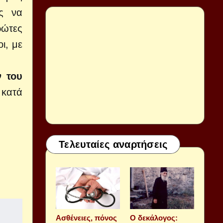
ές να
ρώτες
ι, με
ν του
 κατά
Τελευταίες αναρτήσεις
Aσθένειες, πόνος
Ο δεκάλογος: