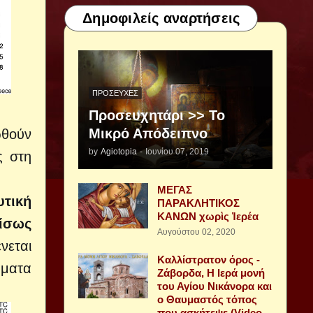
Δημοφιλείς αναρτήσεις
ΠΡΟΣΕΥΧΈΣ
Προσευχητάρι >> Το
Μικρό Απόδειπνο
ωθούν
by
Agiotopia
-
Ιουνίου 07, 2019
ς στη
ΜΕΓΑΣ
υτική
ΠΑΡΑΚΛΗΤΙΚΟΣ
ΚΑΝΩΝ χωρὶς Ἱερέα
 ίσως
Αυγούστου 02, 2020
νεται
Καλλίστρατον όρος -
ήματα
Ζάβορδα, Η Ιερά μονή
του Αγίου Νικάνορα και
ο Θαυμαστός τόπος
που ασκήτεψε (Video -