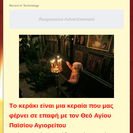
Recent in Technology
Responsive Advertisement
Τo κεράκι είναι μια κεραία που μας
φέρνει σε επαφή με τον Θεό
Αγίου
Παϊσίου Αγιορείτου