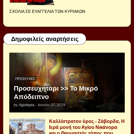
ΣΧΟΛΙΑ ΣΕ ΕΥΑΓΓΕΛΙΑ ΤΩΝ ΚΥΡΙΑΚΩΝ
Δημοφιλείς αναρτήσεις
ΠΡΟΣΕΥΧΈΣ
Προσευχητάρι >> Το Μικρό
Απόδειπνο
by
Agiotopia
-
Ιουνίου 07, 2019
Καλλίστρατον όρος - Ζάβορδα, Η
Ιερά μονή του Αγίου Νικάνορα
και ο Θαυμαστός τόπος που