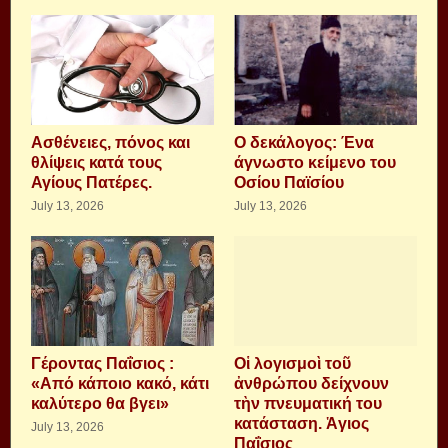
Aσθένειες, πόνος και
Ο δεκάλογος: Ένα
θλίψεις κατά τους
άγνωστο κείμενο του
Αγίους Πατέρες.
Οσίου Παϊσίου
July 13, 2026
July 13, 2026
Γέροντας Παΐσιος :
Οἱ λογισμοὶ τοῦ
«Από κάποιο κακό, κάτι
ἀνθρώπου δείχνουν
καλύτερο θα βγει»
τὴν πνευματική του
κατάσταση. Ἁγιος
July 13, 2026
Παΐσιος