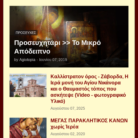
ΠΡΟΣΕΥΧΈΣ
Προσευχητάρι >> Το Μικρό
Απόδειπνο
by
Agiotopia
-
Ιουνίου 07, 2019
Καλλίστρατον όρος - Ζάβορδα, Η
Ιερά μονή του Αγίου Νικάνορα
και ο Θαυμαστός τόπος που
ασκήτεψε (Video - φωτογραφικό
Υλικό)
Αυγούστου 07, 2025
ΜΕΓΑΣ ΠΑΡΑΚΛΗΤΙΚΟΣ ΚΑΝΩΝ
χωρὶς Ἱερέα
Αυγούστου 02, 2020