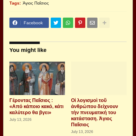
Tags:
Άγιος Παΐσιος
Facebook
You might like
Γέροντας Παΐσιος :
Οἱ λογισμοὶ τοῦ
«Από κάποιο κακό, κάτι
ἀνθρώπου δείχνουν
καλύτερο θα βγει»
τὴν πνευματική του
κατάσταση. Ἁγιος
July 13, 2026
Παΐσιος
July 13, 2026