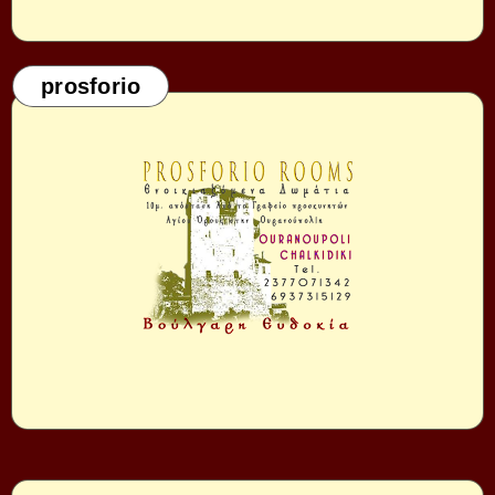
prosforio