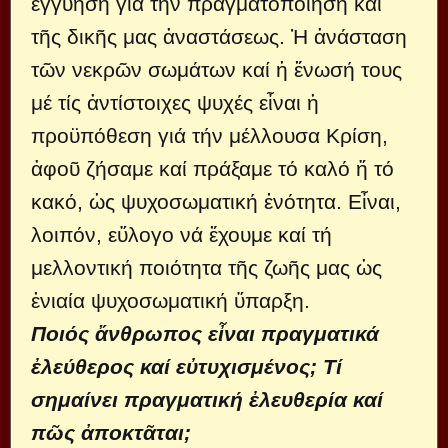
ἐγγύηση γιά τήν πραγματοποίηση καί
τῆς δικῆς μας ἀναστάσεως. Ἡ ἀνάσταση
τῶν νεκρῶν σωμάτων καί ἡ ἕνωσή τους
μέ τίς ἀντίστοιχες ψυχές εἶναι ἡ
προϋπόθεση γιά τήν μέλλουσα Κρίση,
ἀφοῦ ζήσαμε καί πράξαμε τό καλό ἤ τό
κακό, ὡς ψυχοσωματική ἑνότητα. Εἶναι,
λοιπόν, εὔλογο νά ἔχουμε καί τή
μελλοντική ποιότητα τῆς ζωῆς μας ὡς
ἐνιαία ψυχοσωματική ὕπαρξη.
Ποιός ἄνθρωπος εἶναι πραγματικά
ἐλεύθερος καί εὐτυχισμένος; Τί
σημαίνει πραγματική ἐλευθερία καί
πῶς ἀποκτᾶται;