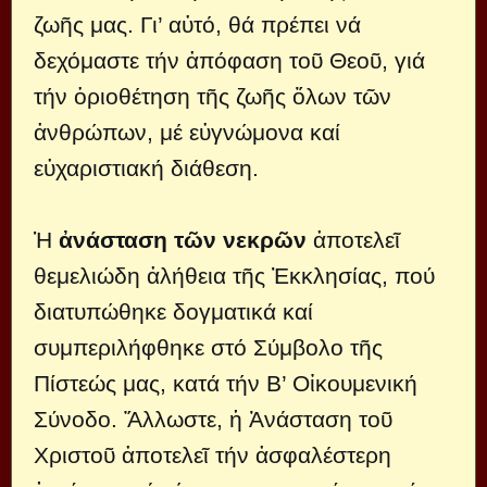
ζωῆς μας. Γι’ αὐτό, θά πρέπει νά
δεχόμαστε τήν ἀπόφαση τοῦ Θεοῦ, γιά
τήν ὁριοθέτηση τῆς ζωῆς ὄλων τῶν
ἀνθρώπων, μέ εὐγνώμονα καί
εὐχαριστιακή διάθεση.
Ἡ
ἀνάσταση τῶν νεκρῶν
ἀποτελεῖ
θεμελιώδη ἀλήθεια τῆς Ἐκκλησίας, πού
διατυπώθηκε δογματικά καί
συμπεριλήφθηκε στό Σύμβολο τῆς
Πίστεώς μας, κατά τήν Β’ Οἰκουμενική
Σύνοδο. Ἄλλωστε, ἡ Ἀνάσταση τοῦ
Χριστοῦ ἀποτελεῖ τήν ἀσφαλέστερη