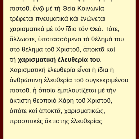
πιστοῦ, ἐνῷ μέ τή Θεία Κοινωνία
τρέφεται πνευματικά κάι ἑνώνεται
χαρισματικά μέ τόν ἴδιο τόν Θεό. Τότε,
ἄλλωστε, ὑποτασσόμενο τό θέλημά του
στό θέλημα τοῦ Χριστοῦ, ἀποκτᾶ καί
τή
χαρισματική ἐλευθερία του
.
Χαρισματική ἐλευθερία εἶναι ἠ ἴδια ἡ
ἀνθρώπινη ἐλευθερία τοῦ συγκεκριμένου
πιστοῦ, ἡ ὁποία ἐμπλουτίζεται μέ τήν
ἄκτιστη θεοποιό Χάρη τοῦ Χριστοῦ,
ὁπότε καί ἀποκτᾶ, χαρισματικῶς,
προοπτικές ἄκτιστης ἐλευθερίας.