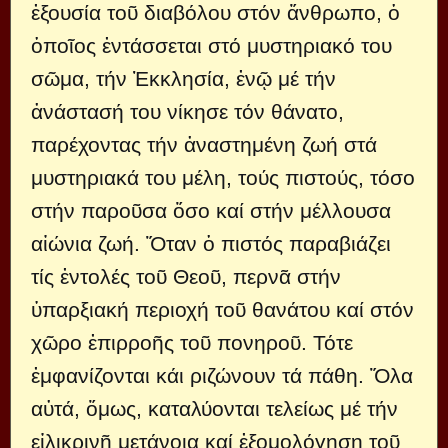
ἐξουσία τοῦ διαβόλου στόν ἄνθρωπο, ὁ
ὁποῖος ἐντάσσεται στό μυστηριακό του
σῶμα, τήν Ἐκκλησία, ἐνῷ μέ τήν
ἀνάστασή του νίκησε τόν θάνατο,
παρέχοντας τήν ἀναστημένη ζωή στά
μυστηριακά του μέλη, τούς πιστούς, τόσο
στήν παροῦσα ὅσο καί στήν μέλλουσα
αἰώνια ζωή. Ὅταν ὁ πιστός παραβιάζει
τίς ἐντολές τοῦ Θεοῦ, περνᾶ στήν
ὑπαρξιακή περιοχή τοῦ θανάτου καί στόν
χῶρο ἐπιρροῆς τοῦ πονηροῦ. Τότε
ἐμφανίζονται κάι ριζώνουν τά πάθη. Ὅλα
αὐτά, ὅμως, καταλύονται τελείως μέ τήν
εἰλικρινῆ μετάνοια καί ἐξομολόγηση τοῦ