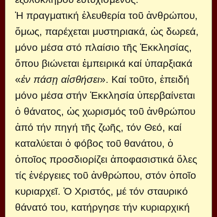
Ἡ πραγματική ἐλευθερία τοῦ ἀνθρώπου,
ὅμως, παρέχεται μυστηριακά, ὡς δωρεά,
μόνο μέσα στό πλαίσιο τῆς Ἐκκλησίας,
ὅπου βιώνεται ἐμπειρικά καί ὐπαρξιακά
«
ἐν πάσῃ αἰσθήσει
». Καί τοῦτο, ἐπειδή
μόνο μέσα στήν Ἐκκλησία ὑπερβαίνεται
ὁ θάνατος, ὡς χωρισμός τοῦ ἀνθρώπου
ἀπό τήν πηγή τῆς ζωῆς, τόν Θεό, καί
καταλύεται ὀ φόβος τοῦ θανάτου, ὁ
ὁποῖος προσδιορίζει ἀποφασιστικά ὅλες
τίς ἐνέργειες τοῦ ἀνθρώπου, στόν ὁποῖο
κυριαρχεῖ. Ὁ Χριστός, μέ τόν σταυρικό
θάνατό του, κατήργησε τήν κυριαρχική