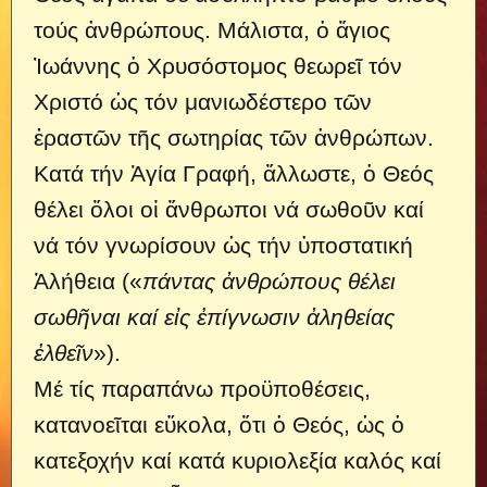
τούς ἀνθρώπους. Μάλιστα, ὁ ἅγιος
Ἰωάννης ὁ Χρυσόστομος θεωρεῖ τόν
Χριστό ὡς τόν μανιωδέστερο τῶν
ἐραστῶν τῆς σωτηρίας τῶν ἀνθρώπων.
Κατά τήν Ἁγία Γραφή, ἄλλωστε, ὁ Θεός
θέλει ὅλοι οἱ ἄνθρωποι νά σωθοῦν καί
νά τόν γνωρίσουν ὡς τήν ὐποστατική
Ἀλήθεια («
πάντας ἀνθρώπους θέλει
σωθῆναι καί εἰς ἐπίγνωσιν ἀληθείας
ἐλθεῖν
»).
Μέ τίς παραπάνω προϋποθέσεις,
κατανοεῖται εὔκολα, ὅτι ὁ Θεός, ὡς ὁ
κατεξοχήν καί κατά κυριολεξία καλός καί