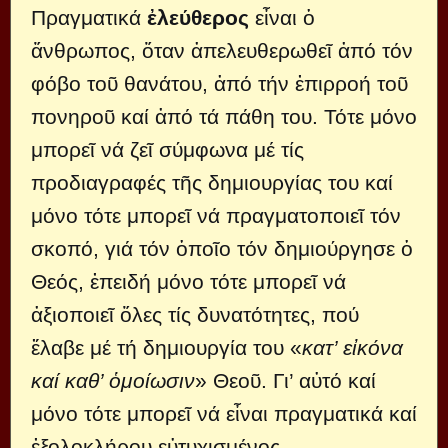
Πραγματικά
ἐλεύθερος
εἶναι ὁ
ἄνθρωπος, ὅταν ἀπελευθερωθεῖ ἀπό τόν
φόβο τοῦ θανάτου, ἀπό τήν ἐπιρροή τοῦ
πονηροῦ καί ἀπό τά πάθη του. Τότε μόνο
μπορεῖ νά ζεῖ σύμφωνα μέ τίς
προδιαγραφές τῆς δημιουργίας του καί
μόνο τότε μπορεῖ νά πραγματοποιεῖ τόν
σκοπό, γιά τόν ὁποῖο τόν δημιούργησε ὁ
Θεός, ἐπειδή μόνο τότε μπορεῖ νά
ἀξιοποιεῖ ὅλες τίς δυνατότητες, πού
ἔλαβε μέ τή δημιουργία του «
κατ’ εἰκόνα
καί καθ’ ὁμοίωσιν
» Θεοῦ. Γι’ αὐτό καί
μόνο τότε μπορεῖ νά εἶναι πραγματικά καί
ἐξολοκλήρου εὐτυχισμένος.