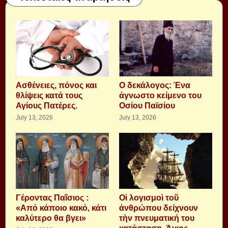
Aσθένειες, πόνος και
Ο δεκάλογος: Ένα
θλίψεις κατά τους
άγνωστο κείμενο του
Αγίους Πατέρες.
Οσίου Παϊσίου
July 13, 2026
July 13, 2026
Γέροντας Παΐσιος :
Οἱ λογισμοὶ τοῦ
«Από κάποιο κακό, κάτι
ἀνθρώπου δείχνουν
καλύτερο θα βγει»
τὴν πνευματική του