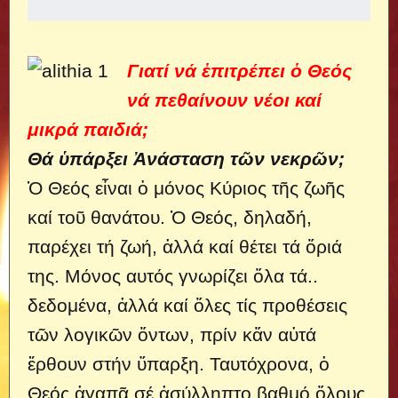
Γιατί νά ἐπιτρέπει ὁ Θεός
νά πεθαίνουν νέοι καί
μικρά παιδιά;
Θά ὑπάρξει Ἀνάσταση τῶν νεκρῶν;
Ὁ Θεός εἶναι ὁ μόνος Κύριος τῆς ζωῆς
καί τοῦ θανάτου. Ὁ Θεός, δηλαδή,
παρέχει τή ζωή, ἀλλά καί θέτει τά ὅριά
της. Μόνος αυτός γνωρίζει ὅλα τά..
δεδομένα, ἀλλά καί ὅλες τίς προθέσεις
τῶν λογικῶν ὄντων, πρίν κἄν αὐτά
ἔρθουν στήν ὕπαρξη. Ταυτόχρονα, ὁ
Θεός ἀγαπᾶ σέ ἀσύλληπτο βαθμό ὅλους