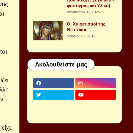
νος
φωτογραφικό Υλικό)
Αυγούστου 07, 2025
αι
Οι Χαιρετισμοί της
Θεοτόκου
Μαρτίου 03, 2019
ται
Ακολουθείστε μας
ζει
άλλη
εν
 είχε