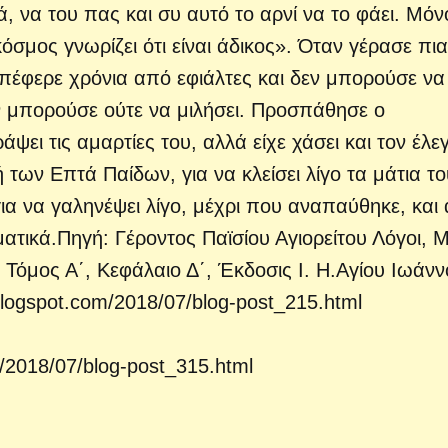
ά, να του πας και συ αυτό το αρνί να το φάει. Μόν
 κόσμος γνωρίζει ότι είναι άδικος». Όταν γέρασε πια
υπέφερε χρόνια από εφιάλτες και δεν μπορούσε να
εν μπορούσε ούτε να μιλήσει. Προσπάθησε ο
ψει τις αμαρτίες του, αλλά είχε χάσει και τον έλε
των Επτά Παίδων, για να κλείσει λίγο τα μάτια το
για να γαληνέψει λίγο, μέχρι που αναπαύθηκε, και 
τικά.Πηγή: Γέροντος Παϊσίου Αγιορείτου Λόγοι, 
Τόμος Α΄, Κεφάλαιο Δ΄, Έκδοσις Ι. Η.Αγίου Ιωάνν
.blogspot.com/2018/07/blog-post_215.html
m/2018/07/blog-post_315.html