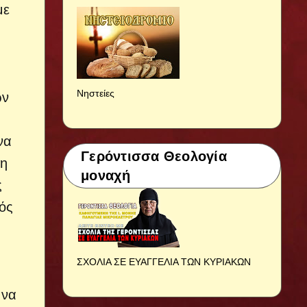
με
Νηστείες
ων
να
Γερόντισσα Θεολογία
 η
μοναχή
ς
εός
ΣΧΟΛΙΑ ΣΕ ΕΥΑΓΓΕΛΙΑ ΤΩΝ ΚΥΡΙΑΚΩΝ
 να