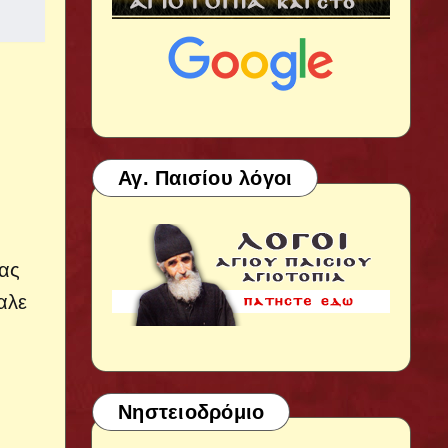
Αγ. Παισίου λόγοι
τας
αλε
Νηστειοδρόμιο