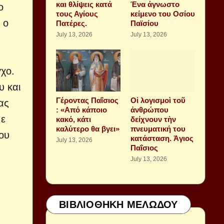
και θλίψεις κατά
Ένα άγνωστο
ο
τους Αγίους
κείμενο του Οσίου
 ο
Πατέρες.
Παϊσίου
July 13, 2026
July 13, 2026
γχο.
υ και
Γέροντας Παΐσιος
Οἱ λογισμοὶ τοῦ
ας
: «Από κάποιο
ἀνθρώπου
Με
κακό, κάτι
δείχνουν τὴν
καλύτερο θα βγει»
πνευματική του
ου
κατάσταση. Ἁγιος
July 13, 2026
Παΐσιος
July 13, 2026
ΒΙΒΛΙΟΘΗΚΗ ΜΕΛΩΔΟΥ