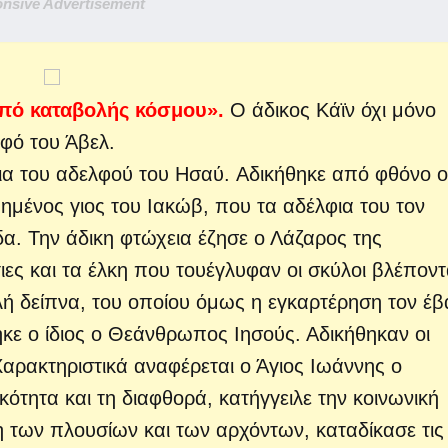
nsive Advertisement
από καταβολής κόσμου».
Ο άδικος Κάϊν όχι μόνο
λφό του Άβελ.
ια του αδελφού του Ησαύ. Αδικήθηκε από φθόνο ο
ημένος γιος του Ιακώβ, που τα αδέλφια του τον
α. Την άδικη φτώχεια έζησε ο Λάζαρος της
ιες και τα έλκη που του
έγλυφαν οι σκύλοι βλέπον
λή δείπνα, του οποίου όμως η εγκαρτέρηση τον έβ
κε ο ίδιος ο Θεάνθρωπος Ιησούς. Αδικήθηκαν οι
Χαρακτηριστικά αναφέρεται ο Άγιος Ιωάννης ο
κότητα και τη διαφθορά, κατήγγειλε την κοινωνική
ξη των πλουσίων και των αρχόντων, καταδίκασε τις