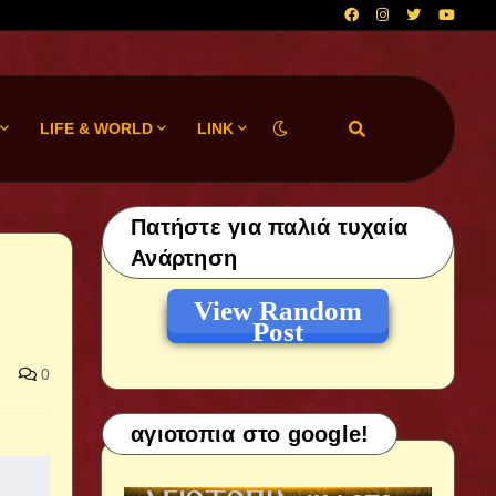
LIFE & WORLD
LINK
Πατήστε για παλιά τυχαία
Ανάρτηση
View Random
Post
0
αγιοτοπια στο google!