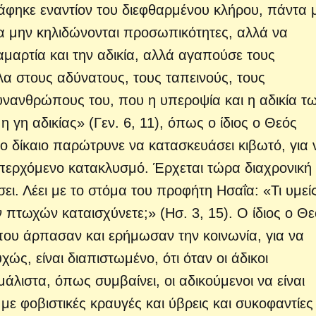
ράφηκε εναντίον του διεφθαρμένου κλήρου, πάντα 
α μην κηλιδώνονται προσωπικότητες, αλλά να
 αμαρτία και την αδικία, αλλά αγαπούσε τους
λα στους αδύνατους, τους ταπεινούς, τους
υνανθρώπους του, που η υπεροψία και η αδικία τ
γη αδικίας» (Γεν. 6, 11), όπως ο ίδιος ο Θεός
ο δίκαιο παρώτρυνε να κατασκευάσει κιβωτό, για 
 επερχόμενο κατακλυσμό.
Έρχεται τώρα διαχρονική
ι. Λέει με το στόμα του προφήτη Ησαΐα: «Τι υμεί
 πτωχών καταισχύνετε;» (Ησ. 3, 15). Ο ίδιος ο Θ
που άρπασαν και ερήμωσαν την κοινωνία, για να
ώς, είναι διαπιστωμένο, ότι όταν οι άδικοι
άλιστα, όπως συμβαίνει, οι αδικούμενοι να είναι
ε φοβιστικές κραυγές και ύβρεις και συκοφαντίες