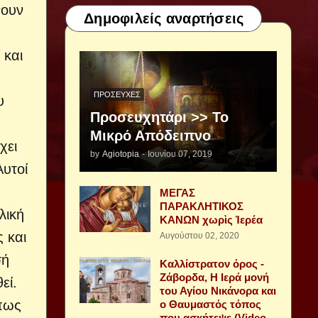
νουν
Δημοφιλείς αναρτήσεις
 και
ΠΡΟΣΕΥΧΈΣ
υ
Προσευχητάρι >> Το
Μικρό Απόδειπνο
χει
by
Agiotopia
-
Ιουνίου 07, 2019
Αυτοί
ΜΕΓΑΣ
ΠΑΡΑΚΛΗΤΙΚΟΣ
λική
ΚΑΝΩΝ χωρὶς Ἱερέα
ς και
Αυγούστου 02, 2020
σή
Καλλίστρατον όρος -
Ζάβορδα, Η Ιερά μονή
εί.
του Αγίου Νικάνορα και
 πως
ο Θαυμαστός τόπος
που ασκήτεψε (Video -