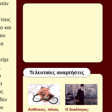
υτόν
.
 τους
ο και
ναν
λα
είχε
.
Τελευταίες αναρτήσεις
α
α
ας
 δεν
υν
Aσθένειες, πόνος
Ο δεκάλογος: