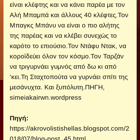
είναι κλέφτης και να κάνει παρέα με τον
Αλή Μπαμπά και άλλους 40 κλέφτες.Τον
Μπαγκς Μπάνυ να είναι ο πιο αλήτης
της παρέας και να κλέβει συνεχώς το
καρότο το επιούσιο.Τον Ντάφυ Ντακ, να
κοροϊδεύει όλοv τον κόσμο.Τον Ταρζάν
να τριγυρνάει γυμνός από δω κι από
‘κει.Τη Σταχτοπούτα να γυρνάει σπίτι της
μεσάνυχτα. Και ξυπόλυτη.
ΠΗΓΗ
,
simeiakairwn.wordpress
Πηγή:
https://akrovolistishellas.blogspot.com/2
018/07/blog-post_45.html