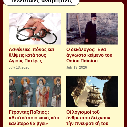
Τελευταίες αναρτήσεις
Aσθένειες, πόνος και
Ο δεκάλογος: Ένα
θλίψεις κατά τους
άγνωστο κείμενο του
Αγίους Πατέρες.
Οσίου Παϊσίου
July 13, 2026
July 13, 2026
Γέροντας Παΐσιος :
Οἱ λογισμοὶ τοῦ
«Από κάποιο κακό, κάτι
ἀνθρώπου δείχνουν
καλύτερο θα βγει»
τὴν πνευματική του