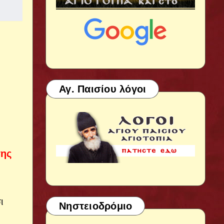
Αγ. Παισίου λόγοι
της
ι
Νηστειοδρόμιο