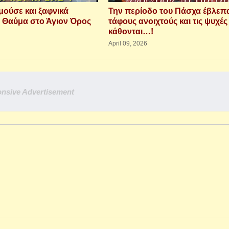
μούσε και ξαφνικά
Την περίοδο του Πάσχα έβλεπ
 Θαύμα στο Άγιον Όρος
τάφους ανοιχτούς και τις ψυχές
κάθονται…!
April 09, 2026
nsive Advertisement