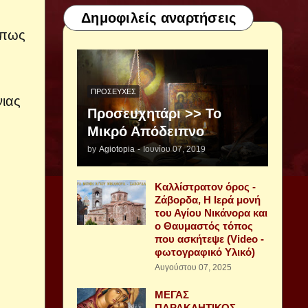
Δημοφιλείς αναρτήσεις
όπως
ΠΡΟΣΕΥΧΈΣ
νιας
Προσευχητάρι >> Το
Μικρό Απόδειπνο
by
Agiotopia
-
Ιουνίου 07, 2019
Καλλίστρατον όρος -
Ζάβορδα, Η Ιερά μονή
του Αγίου Νικάνορα και
ο Θαυμαστός τόπος
που ασκήτεψε (Video -
φωτογραφικό Υλικό)
Αυγούστου 07, 2025
ΜΕΓΑΣ
ΠΑΡΑΚΛΗΤΙΚΟΣ