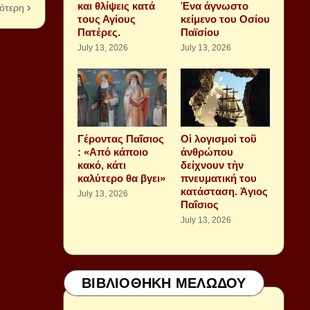
και θλίψεις κατά
Ένα άγνωστο
ότερη
τους Αγίους
κείμενο του Οσίου
Πατέρες.
Παϊσίου
July 13, 2026
July 13, 2026
Γέροντας Παΐσιος
Οἱ λογισμοὶ τοῦ
: «Από κάποιο
ἀνθρώπου
κακό, κάτι
δείχνουν τὴν
καλύτερο θα βγει»
πνευματική του
κατάσταση. Ἁγιος
July 13, 2026
Παΐσιος
July 13, 2026
ΒΙΒΛΙΟΘΗΚΗ ΜΕΛΩΔΟΥ