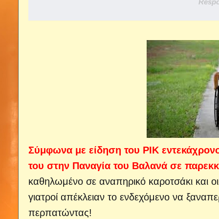
Respo
Σύμφωνα με είδηση του ΡΙΚ εντεκάχρονο
του στην Παναγία του Βαλανά σε παρεκκ
καθηλωμένο σε αναπηρικό καροτσάκι και οι
γιατροί απέκλειαν το ενδεχόμενο να ξαναπ
περπατώντας!