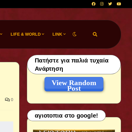
LIFE & WORLD
LINK
Πατήστε για παλιά τυχαία
Ανάρτηση
View Random
Post
0
αγιοτοπια στο google!