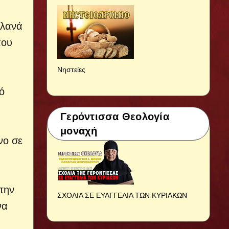
αλανά
που
Νηστείες
κό
Γερόντισσα Θεολογία
μοναχή
νο σε
την
ΣΧΟΛΙΑ ΣΕ ΕΥΑΓΓΕΛΙΑ ΤΩΝ ΚΥΡΙΑΚΩΝ
να