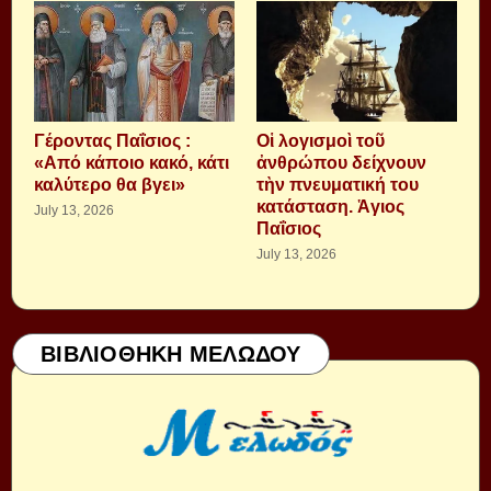
Γέροντας Παΐσιος :
Οἱ λογισμοὶ τοῦ
«Από κάποιο κακό, κάτι
ἀνθρώπου δείχνουν
καλύτερο θα βγει»
τὴν πνευματική του
κατάσταση. Ἁγιος
July 13, 2026
Παΐσιος
July 13, 2026
ΒΙΒΛΙΟΘΗΚΗ ΜΕΛΩΔΟΥ