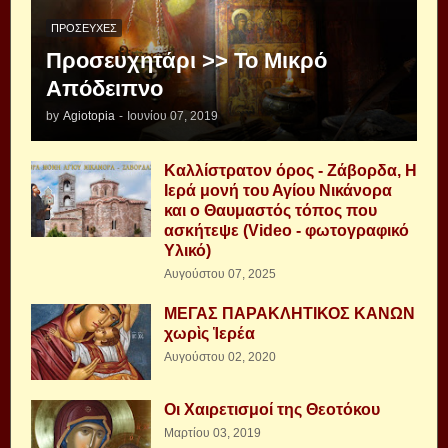
ΠΡΟΣΕΥΧΈΣ
Προσευχητάρι >> Το Μικρό
Απόδειπνο
by
Agiotopia
-
Ιουνίου 07, 2019
Καλλίστρατον όρος - Ζάβορδα, Η
Ιερά μονή του Αγίου Νικάνορα
και ο Θαυμαστός τόπος που
ασκήτεψε (Video - φωτογραφικό
Υλικό)
Αυγούστου 07, 2025
ΜΕΓΑΣ ΠΑΡΑΚΛΗΤΙΚΟΣ ΚΑΝΩΝ
χωρὶς Ἱερέα
Αυγούστου 02, 2020
Οι Χαιρετισμοί της Θεοτόκου
Μαρτίου 03, 2019