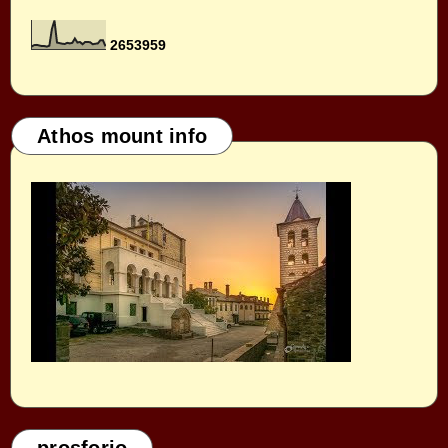
2
6
5
3
9
5
9
Athos mount info