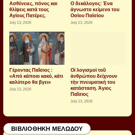
Aσθένειες, πόνος και
Ο δεκάλογος: Ένα
θλίψεις κατά τους
άγνωστο κείμενο του
Αγίους Πατέρες.
Οσίου Παϊσίου
July 13, 2026
July 13, 2026
Γέροντας Παΐσιος :
Οἱ λογισμοὶ τοῦ
«Από κάποιο κακό, κάτι
ἀνθρώπου δείχνουν
καλύτερο θα βγει»
τὴν πνευματική του
κατάσταση. Ἁγιος
July 13, 2026
Παΐσιος
July 13, 2026
ΒΙΒΛΙΟΘΗΚΗ ΜΕΛΩΔΟΥ