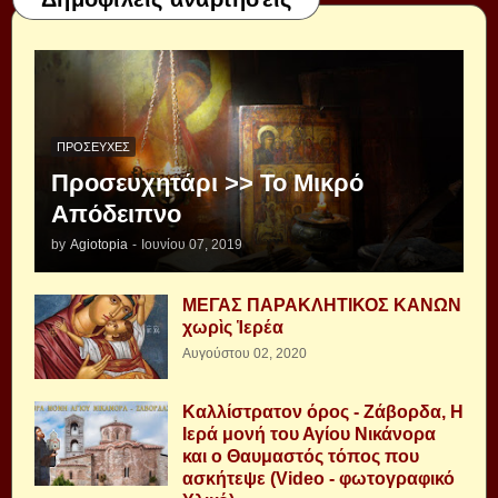
ΠΡΟΣΕΥΧΈΣ
Προσευχητάρι >> Το Μικρό
Απόδειπνο
by
Agiotopia
-
Ιουνίου 07, 2019
ΜΕΓΑΣ ΠΑΡΑΚΛΗΤΙΚΟΣ ΚΑΝΩΝ
χωρὶς Ἱερέα
Αυγούστου 02, 2020
Καλλίστρατον όρος - Ζάβορδα, Η
Ιερά μονή του Αγίου Νικάνορα
και ο Θαυμαστός τόπος που
ασκήτεψε (Video - φωτογραφικό