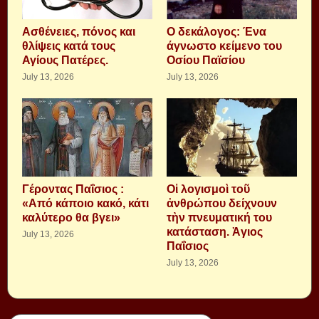
Aσθένειες, πόνος και
Ο δεκάλογος: Ένα
θλίψεις κατά τους
άγνωστο κείμενο του
Αγίους Πατέρες.
Οσίου Παϊσίου
July 13, 2026
July 13, 2026
Γέροντας Παΐσιος :
Οἱ λογισμοὶ τοῦ
«Από κάποιο κακό, κάτι
ἀνθρώπου δείχνουν
καλύτερο θα βγει»
τὴν πνευματική του
κατάσταση. Ἁγιος
July 13, 2026
Παΐσιος
July 13, 2026