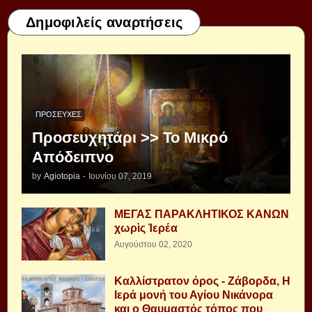
Δημοφιλείς αναρτήσεις
ΠΡΟΣΕΥΧΈΣ
Προσευχητάρι >> Το Μικρό
Απόδειπνο
by
Agiotopia
-
Ιουνίου 07, 2019
ΜΕΓΑΣ ΠΑΡΑΚΛΗΤΙΚΟΣ ΚΑΝΩΝ
χωρὶς Ἱερέα
Αυγούστου 02, 2020
Καλλίστρατον όρος - Ζάβορδα, Η
Ιερά μονή του Αγίου Νικάνορα
και ο Θαυμαστός τόπος που