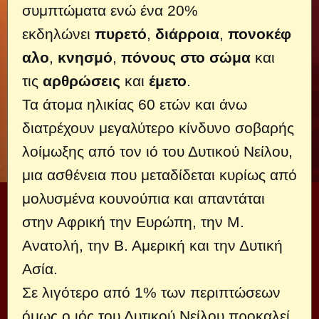
συμπτώματα ενώ ένα 20%
εκδηλώνει
πυρετό
,
διάρροια
,
πονοκέφ
αλο
,
κνησμό
,
πόνους στο σώμα
και
τις
αρθρώσεις
και
έμετο
.
Τα άτομα ηλικίας 60 ετών και άνω
διατρέχουν μεγαλύτερο κίνδυνο σοβαρής
λοίμωξης από τον ιό του Δυτικού Νείλου,
μια ασθένεια που μεταδίδεται κυρίως από
μολυσμένα κουνούπια και απαντάται
στην Αφρική την Ευρώπη, την Μ.
Ανατολή, την Β. Αμερική και την Δυτική
Ασία.
Σε λιγότερο από 1% των περιπτώσεων
όμως ο ιός του Δυτικού Νείλου προκαλεί