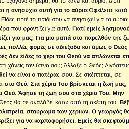
ο οξυγόνο σήμερα, θα το κάνει και αύριο. Διότι
αι η ανησυχία αυτή για το αύριο;
Οφείλεται κατά
Είδες ποτέ το παιδί σου να ανησυχεί για το αύριο;
ατέρα που φροντίζει για αυτό.
Γιατί εμείς λησμονο
ίζει για μας; Για μια ματιά στο παρελθόν της ζ
ες πολλές φορές σε αδιέξοδο και όμως ο Θεός
ές δεν είδες το χέρι του Θεού να απλώνεται 
ιατί χάνεις τον ύπνο σου; Άλλαξε ο Θεός; Λιγόστευ
εί να είναι ο πατέρας σου. Σε σκέπτεται, σε
 στο Θεό. Στα χέρια Του βρίσκεται η ζωή μας,
το Θεό. Άφησε τη ζωή σου στα χέρια Του. Μην
Θεός θα σε αναλάβει κάτω από τη σκέπη του.
Βέ
ολατρεία, σταύρωμα των χεριών. Ο γεωργός θ
βρέξει για να καρποφορήσει. Εμείς θα σκεφτούμ