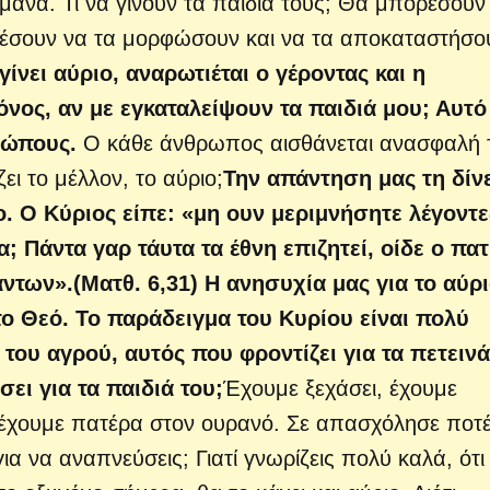
μάνα. Τι να γίνουν τα παιδιά τους; Θα μπορέσουν
ρέσουν να τα μορφώσουν και να τα αποκαταστήσο
 γίνει αύριο, αναρωτιέται ο γέροντας και η
ος, αν με εγκαταλείψουν τα παιδιά μου; Αυτό
ρώπους.
Ο κάθε άνθρωπος αισθάνεται ανασφαλή 
ει το μέλλον, το αύριο;
Την απάντηση μας τη δίνε
ο. Ο Κύριος είπε: «μη ουν μεριμνήσητε λέγοντες
; Πάντα γαρ τάυτα τα έθνη επιζητεί, οίδε ο πα
ντων».(Ματθ. 6,31) Η ανησυχία μας για το αύρ
ο Θεό. Το παράδειγμα του Κυρίου είναι πολύ
 του αγρού, αυτός που φροντίζει για τα πετεινά
ει για τα παιδιά του;
Έχουμε ξεχάσει, έχουμε
ι έχουμε πατέρα στον ουρανό. Σε απασχόλησε ποτ
για να αναπνεύσεις; Γιατί γνωρίζεις πολύ καλά, ότι