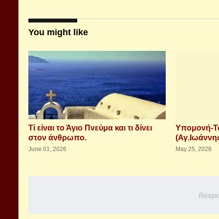
You might like
Τί είναι το Άγιο Πνεύμα και τι δίνει
Υπομονή-Το
στον άνθρωπο.
(Αγ.Ιωάννης
June 01, 2026
May 25, 2026
Respo