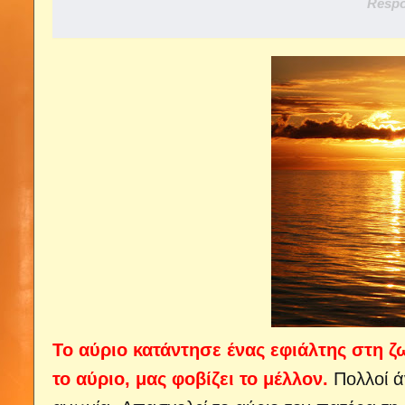
Respo
Το αύριο κατάντησε ένας εφιάλτης στη
το αύριο, μας φοβίζει το μέλλον.
Πολλοί ά