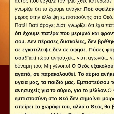
αυτός που έβγαλε τον ήλιο χθες και έδωσε τ
γνωρίζει ότι το έχουμε ανάγκη.
Πού οφείλετ
μέρος στην έλλειψη εμπιστοσύνης στο Θεό. 
Ποτέ! Γιατί άραγε; Διότι γνωρίζει ότι έχει π
ότι έχουμε πατέρα που μεριμνά και φροντ
σου. Δεν πέρασες δυσκολίες, δεν βρέθηκ
σε εγκατέλειψε,δεν σε άφησε. Πόσες φορ
σου!
Γιατί τώρα ανησυχείς, γιατί αγωνιάς, γ
δύναμη του; Μη γένοιτο!
Ο Θεός εξακολουθ
αγαπά, σε παρακολουθεί. Το αύριο ανήκει
υγεία μας, τα παιδιά μας. Εμπιστεύσου 
ανησυχείς για το αύριο, για το μέλλον.
Ο 
εμπιστοσύνη στο Θεό δεν σημαίνει μοιρ
σπείρει το χωράφι του, αλλά ο Θεός θα 