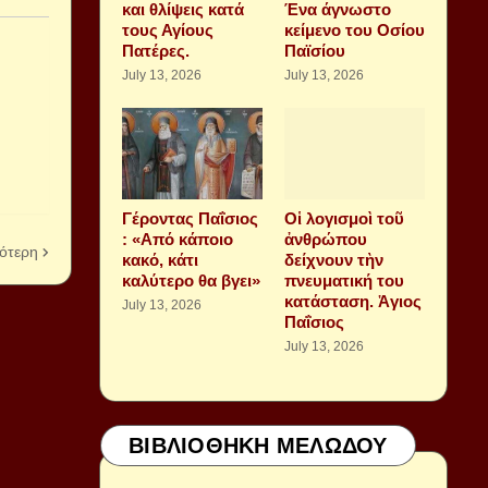
και θλίψεις κατά
Ένα άγνωστο
τους Αγίους
κείμενο του Οσίου
Πατέρες.
Παϊσίου
July 13, 2026
July 13, 2026
Γέροντας Παΐσιος
Οἱ λογισμοὶ τοῦ
: «Από κάποιο
ἀνθρώπου
ότερη
κακό, κάτι
δείχνουν τὴν
καλύτερο θα βγει»
πνευματική του
κατάσταση. Ἁγιος
July 13, 2026
Παΐσιος
July 13, 2026
ΒΙΒΛΙΟΘΗΚΗ ΜΕΛΩΔΟΥ