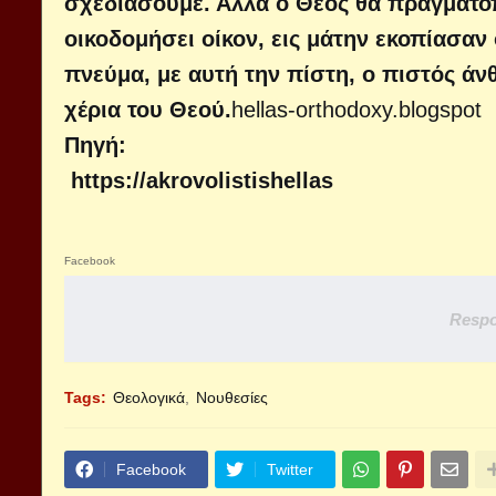
σχεδιάσουμε. Αλλά ο Θεός θα πραγματοπ
οικοδομήσει οίκον, εις μάτην εκοπίασαν 
πνεύμα, με αυτή την πίστη, ο πιστός άν
χέρια του Θεού.
hellas-orthodoxy.blogspot
Πηγή:
https://akrovolistishellas
Facebook
Respo
Tags:
Θεολογικά
Νουθεσίες
Facebook
Twitter