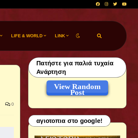
LIFE & WORLD
LINK
Πατήστε για παλιά τυχαία
Ανάρτηση
View Random
Post
0
αγιοτοπια στο google!