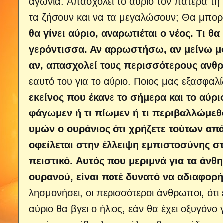
αγωνία. Απασχολεί το αύριο τον πατέρα τη 
τα ζήσουν και να τα μεγαλώσουν; Θα μπο
θα γίνει αύριο, αναρωτιέται ο νέος. Τι θα
γερόντισσα. Αν αρρωστήσω, αν μείνω μόν
αν, απασχολεί τους περισσότερους ανθ
εαυτό του για το αύριο. Ποιος μας εξασφαλίζ
εκείνος που έκανε το σήμερα και το αύρι
φάγωμεν ή τι πίωμεν ή τι περιβαλλώμεθα
υμών ο ουράνιος ότι χρήζετε τούτων απά
οφείλεται στην έλλειψη εμπιστοσύνης στ
πειστικό. Αυτός που μεριμνά για τα άνθη
ουρανού, είναι ποτέ δυνατό να αδιαφορήσ
λησμονήσει, οι περισσότεροι άνθρωποι, ότ
αύριο θα βγει ο ήλιος, εάν θα έχει οξυγόνο 