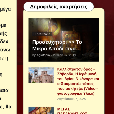
Δημοφιλείς αναρτήσεις
 μέγα
ύμε
ωής
ΠΡΟΣΕΥΧΈΣ
 δεν
Προσευχητάρι >> Το
Μικρό Απόδειπνο
επάνω
by
Agiotopia
-
Ιουνίου 07, 2019
σε η
Καλλίστρατον όρος -
 η
Ζάβορδα, Η Ιερά μονή
του Αγίου Νικάνορα και
ο Θαυμαστός τόπος
που ασκήτεψε (Video -
βαια
φωτογραφικό Υλικό)
α
Αυγούστου 07, 2025
ε, θα
ΜΕΓΑΣ
ΠΑΡΑΚΛΗΤΙΚΟΣ