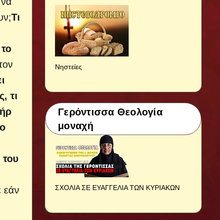
 να
υν;
Τι
 το
τον
Νηστείες
ι
, τι
τήρ
Γερόντισσα Θεολογία
μοναχή
ιο
 του
ΣΧΟΛΙΑ ΣΕ ΕΥΑΓΓΕΛΙΑ ΤΩΝ ΚΥΡΙΑΚΩΝ
έ εάν