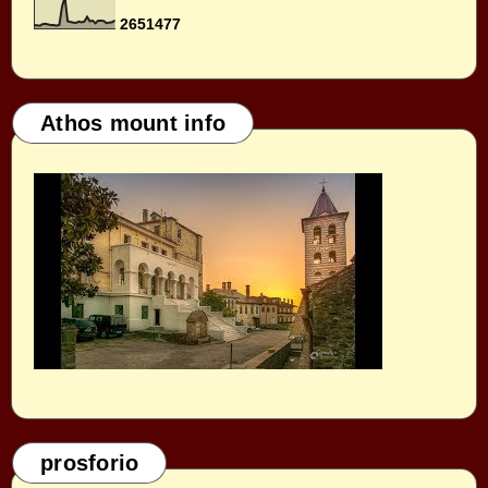
2
6
5
1
4
7
7
Athos mount info
prosforio