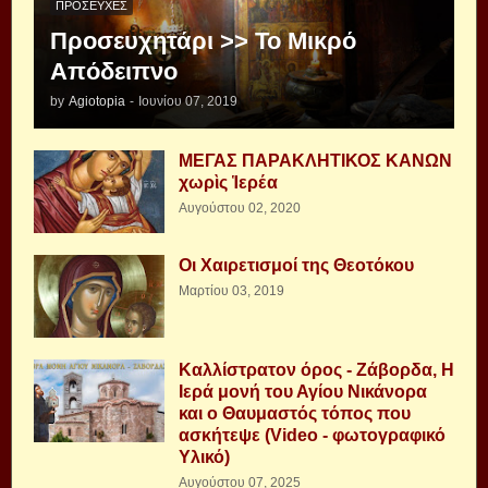
ΠΡΟΣΕΥΧΈΣ
Προσευχητάρι >> Το Μικρό
Απόδειπνο
by
Agiotopia
-
Ιουνίου 07, 2019
ΜΕΓΑΣ ΠΑΡΑΚΛΗΤΙΚΟΣ ΚΑΝΩΝ
χωρὶς Ἱερέα
Αυγούστου 02, 2020
Οι Χαιρετισμοί της Θεοτόκου
Μαρτίου 03, 2019
Καλλίστρατον όρος - Ζάβορδα, Η
Ιερά μονή του Αγίου Νικάνορα
και ο Θαυμαστός τόπος που
ασκήτεψε (Video - φωτογραφικό
Υλικό)
Αυγούστου 07, 2025