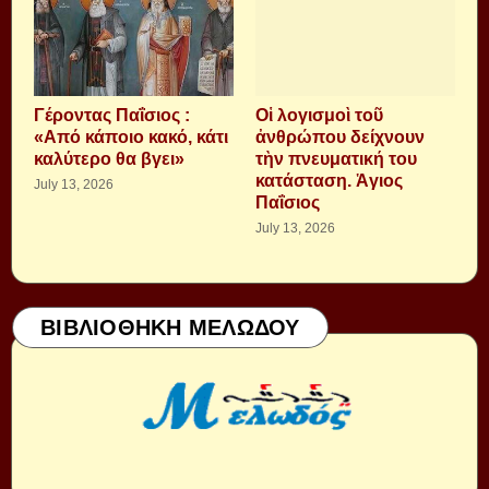
Γέροντας Παΐσιος :
Οἱ λογισμοὶ τοῦ
«Από κάποιο κακό, κάτι
ἀνθρώπου δείχνουν
καλύτερο θα βγει»
τὴν πνευματική του
κατάσταση. Ἁγιος
July 13, 2026
Παΐσιος
July 13, 2026
ΒΙΒΛΙΟΘΗΚΗ ΜΕΛΩΔΟΥ