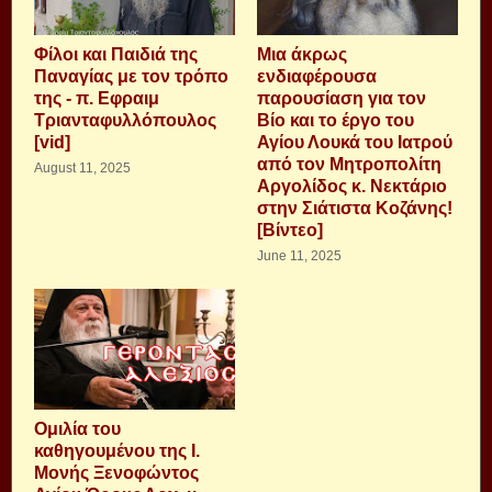
Φίλοι και Παιδιά της
Μια άκρως
Παναγίας με τον τρόπο
ενδιαφέρουσα
της - π. Εφραιμ
παρουσίαση για τον
Τριανταφυλλόπουλος
Βίο και το έργο του
[vid]
Αγίου Λουκά του Ιατρού
από τον Μητροπολίτη
August 11, 2025
Αργολίδος κ. Νεκτάριο
στην Σιάτιστα Κοζάνης!
[Βίντεο]
June 11, 2025
Ομιλία του
καθηγουμένου της Ι.
Μονής Ξενοφώντος