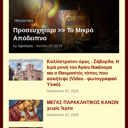
ΠΡΟΣΕΥΧΈΣ
Προσευχητάρι >> Το Μικρό
Απόδειπνο
by
Agiotopia
-
Ιουνίου 07, 2019
Καλλίστρατον όρος - Ζάβορδα, Η
Ιερά μονή του Αγίου Νικάνορα
και ο Θαυμαστός τόπος που
ασκήτεψε (Video - φωτογραφικό
Υλικό)
Αυγούστου 07, 2025
ΜΕΓΑΣ ΠΑΡΑΚΛΗΤΙΚΟΣ ΚΑΝΩΝ
χωρὶς Ἱερέα
Αυγούστου 02, 2020