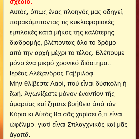
σχέδιο.
Αυτός, όπως ένας πλοηγός μας οδηγεί,
παρακάμπτοντας τις κυκλοφοριακές
εμπλοκές κατά μήκος της καλύτερης
διαδρομής, βλέποντας όλο το δρόμο
από την αρχή μέχρι το τέλος. Βλέπουμε
μόνο ένα μικρό χρονικό διάστημα..
Ιερέας Αλέξανδρος Γαβριλόφ
Μήν θλίβεστε Λαοί, πού εἶναι δύσκολη ἡ
ζωή. Ἀγωνίζεστε μόνον ἐναντίον τῆς
ἁμαρτίας καί ζητᾶτε βοήθεια ἀπό τόν
Κύριο κι Αὐτός θά σᾶς χαρίσει ὅ,τι εἶναι
ὠφέλιμο, γιατί εἶναι Σπλαγχνικός καί μᾶς
ἀγαπᾶ.