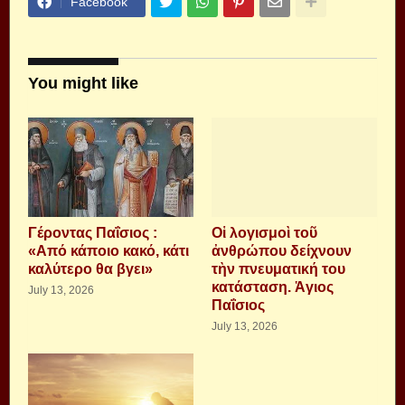
Facebook
You might like
Γέροντας Παΐσιος :
Οἱ λογισμοὶ τοῦ
«Από κάποιο κακό, κάτι
ἀνθρώπου δείχνουν
καλύτερο θα βγει»
τὴν πνευματική του
κατάσταση. Ἁγιος
July 13, 2026
Παΐσιος
July 13, 2026