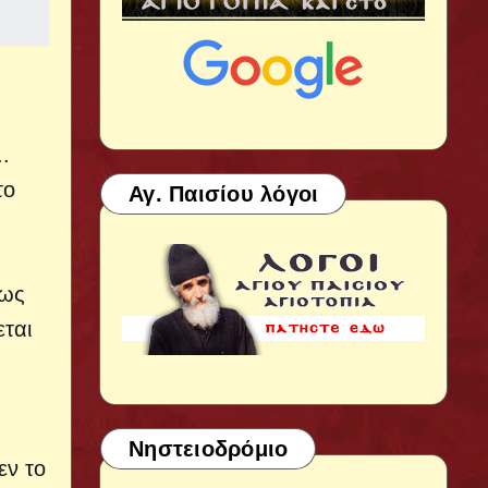
.
το
Αγ. Παισίου λόγοι
μως
εται
Νηστειοδρόμιο
εν το