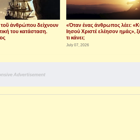
ὶ τοῦ ἀνθρώπου δείχνουν
«Όταν ένας άνθρωπος λέει: «Κ
τική του κατάσταση.
Ιησού Χριστέ ελέησον ημάς», ξ
ιος
τι κάνει;
July 07, 2026
nsive Advertisement