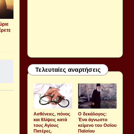
ύριε
έρετε
Τελευταίες αναρτήσεις
Aσθένειες, πόνος
Ο δεκάλογος:
και θλίψεις κατά
Ένα άγνωστο
τους Αγίους
κείμενο του Οσίου
Πατέρες.
Παϊσίου