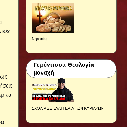
ι
νικές
Νηστείες
Γερόντισσα Θεολογία
μοναχή
πως
ήσεις
ερικά
ΣΧΟΛΙΑ ΣΕ ΕΥΑΓΓΕΛΙΑ ΤΩΝ ΚΥΡΙΑΚΩΝ
σα