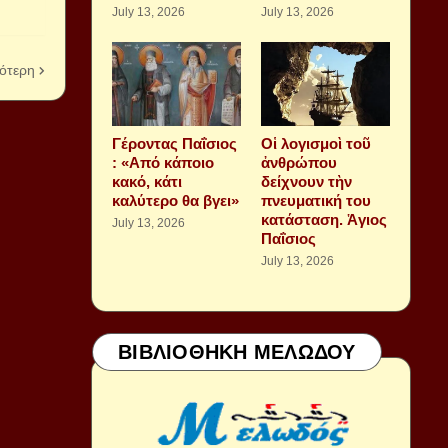
July 13, 2026
July 13, 2026
ότερη
Γέροντας Παΐσιος
Οἱ λογισμοὶ τοῦ
: «Από κάποιο
ἀνθρώπου
κακό, κάτι
δείχνουν τὴν
καλύτερο θα βγει»
πνευματική του
κατάσταση. Ἁγιος
July 13, 2026
Παΐσιος
July 13, 2026
ΒΙΒΛΙΟΘΗΚΗ ΜΕΛΩΔΟΥ