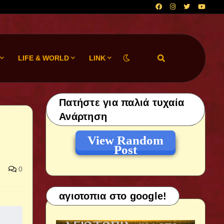
LIFE & WORLD
LINK
Πατήστε για παλιά τυχαία
Ανάρτηση
View Random
Post
0
αγιοτοπια στο google!