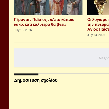
Γέροντας Παΐσιος : «Από κάποιο
Οἱ λογισμο
κακό, κάτι καλύτερο θα βγει»
τὴν πνευμα
Ἁγιος Παΐσ
July 13, 2026
July 13, 2026
Respo
Δημοσίευση σχολίου