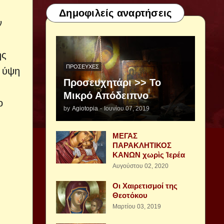
Δημοφιλείς αναρτήσεις
ν
ης
ΠΡΟΣΕΥΧΈΣ
ι ύψη
Προσευχητάρι >> Το
Μικρό Απόδειπνο
ο
by
Agiotopia
-
Ιουνίου 07, 2019
ΜΕΓΑΣ
ΠΑΡΑΚΛΗΤΙΚΟΣ
ΚΑΝΩΝ χωρὶς Ἱερέα
Αυγούστου 02, 2020
Οι Χαιρετισμοί της
Θεοτόκου
Μαρτίου 03, 2019