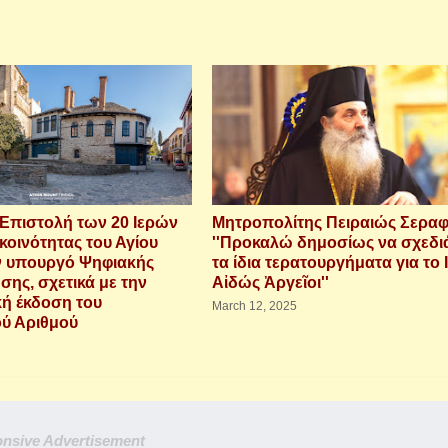
 Επιστολή των 20 Ιερών
Μητροπολίτης Πειραιώς Σεραφ
κοινότητας του Αγίου
''Προκαλώ δημοσίως να σχεδι
ν υπουργό Ψηφιακής
τα ίδια τερατουργήματα για το 
σης, σχετικά με την
Αἰδώς Ἀργεῖοι''
ή έκδοση του
March 12, 2025
ύ Αριθμού
nsive Advertisement