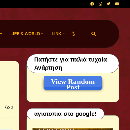
LIFE & WORLD
LINK
Πατήστε για παλιά τυχαία
Ανάρτηση
View Random
Post
0
αγιοτοπια στο google!