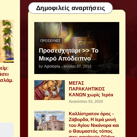
Δημοφιλείς αναρτήσεις
ΠΡΟΣΕΥΧΈΣ
Προσευχητάρι >> Το
Μικρό Απόδειπνο
by
Agiotopia
-
Ιουνίου 07, 2019
είμ:
άσει
Ισλάμ.
ΜΕΓΑΣ
ΠΑΡΑΚΛΗΤΙΚΟΣ
ΚΑΝΩΝ χωρὶς Ἱερέα
Αυγούστου 02, 2020
Καλλίστρατον όρος -
Ζάβορδα, Η Ιερά μονή
του Αγίου Νικάνορα και
ο Θαυμαστός τόπος
που ασκήτεψε (Video -