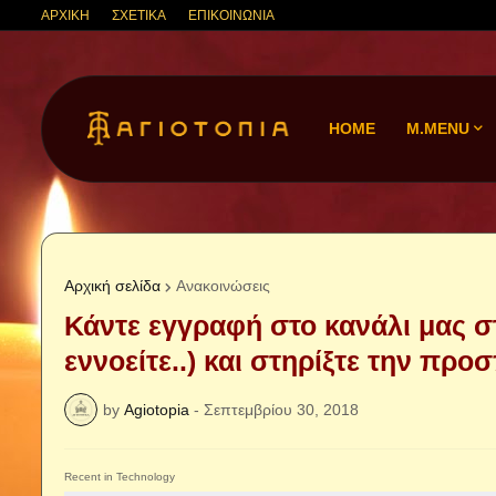
ΑΡΧΙΚΗ
ΣΧΕΤΙΚΑ
ΕΠΙΚΟΙΝΩΝΙΑ
HOME
M.MENU
Αρχική σελίδα
Ανακοινώσεις
Κάντε εγγραφή στο κανάλι μας σ
εννοείτε..) και στηρίξτε την προ
by
Agiotopia
-
Σεπτεμβρίου 30, 2018
Recent in Technology