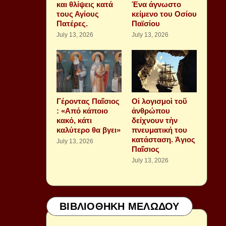
και θλίψεις κατά
Ένα άγνωστο
τους Αγίους
κείμενο του Οσίου
Πατέρες.
Παϊσίου
July 13, 2026
July 13, 2026
Γέροντας Παΐσιος
Οἱ λογισμοὶ τοῦ
: «Από κάποιο
ἀνθρώπου
κακό, κάτι
δείχνουν τὴν
καλύτερο θα βγει»
πνευματική του
κατάσταση. Ἁγιος
July 13, 2026
Παΐσιος
July 13, 2026
ΒΙΒΛΙΟΘΗΚΗ ΜΕΛΩΔΟΥ