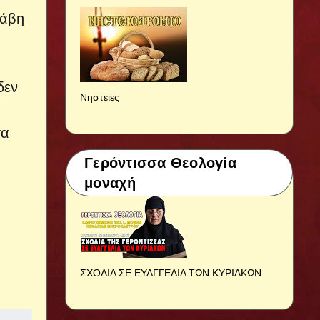
λάβη
δεν
Νηστείες
τα
Γερόντισσα Θεολογία
μοναχή
ΣΧΟΛΙΑ ΣΕ ΕΥΑΓΓΕΛΙΑ ΤΩΝ ΚΥΡΙΑΚΩΝ