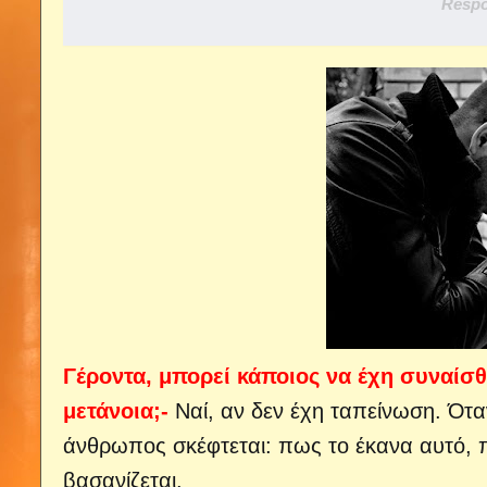
Respo
Γέροντα, μπορεί κάποιος να έχη συναίσθ
μετάνοια;-
Ναί, αν δεν έχη ταπείνωση. Ότα
άνθρωπος σκέφτεται: πως το έκανα αυτό, πω
βασανίζεται.