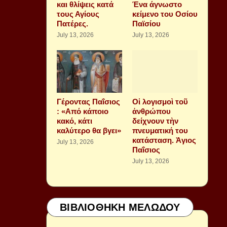
και θλίψεις κατά
Ένα άγνωστο
τους Αγίους
κείμενο του Οσίου
Πατέρες.
Παϊσίου
July 13, 2026
July 13, 2026
Γέροντας Παΐσιος
Οἱ λογισμοὶ τοῦ
: «Από κάποιο
ἀνθρώπου
κακό, κάτι
δείχνουν τὴν
καλύτερο θα βγει»
πνευματική του
κατάσταση. Ἁγιος
July 13, 2026
Παΐσιος
July 13, 2026
ΒΙΒΛΙΟΘΗΚΗ ΜΕΛΩΔΟΥ