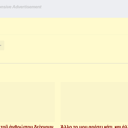
nsive Advertisement
ὶ τοῦ ἀνθρώπου δείχνουν
Άλλο το μου αρέσει κάτι, και άλ