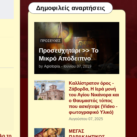
Δημοφιλείς αναρτήσεις
ΠΡΟΣΕΥΧΈΣ
Προσευχητάρι >> Το
Μικρό Απόδειπνο
by
Agiotopia
-
Ιουνίου 07, 2019
Καλλίστρατον όρος -
Ζάβορδα, Η Ιερά μονή
του Αγίου Νικάνορα και
ο Θαυμαστός τόπος
που ασκήτεψε (Video -
φωτογραφικό Υλικό)
Αυγούστου 07, 2025
ΜΕΓΑΣ
λο το
ΠΑΡΑΚΛΗΤΙΚΟΣ