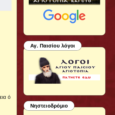
Αγ. Παισίου λόγοι
εια ό
Νηστειοδρόμιο