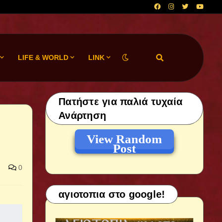
LIFE & WORLD
LINK
Πατήστε για παλιά τυχαία
Ανάρτηση
View Random
Post
0
αγιοτοπια στο google!