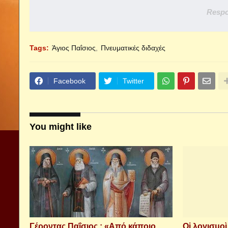
Respo
Tags:
Άγιος Παΐσιος
Πνευματικές διδαχές
Facebook
Twitter
You might like
Γέροντας Παΐσιος : «Από κάποιο
Οἱ λογισμο