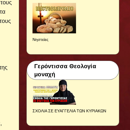
 τους
τα
 τους
Νηστείες
Γερόντισσα Θεολογία
της
μοναχή
ΣΧΟΛΙΑ ΣΕ ΕΥΑΓΓΕΛΙΑ ΤΩΝ ΚΥΡΙΑΚΩΝ
,