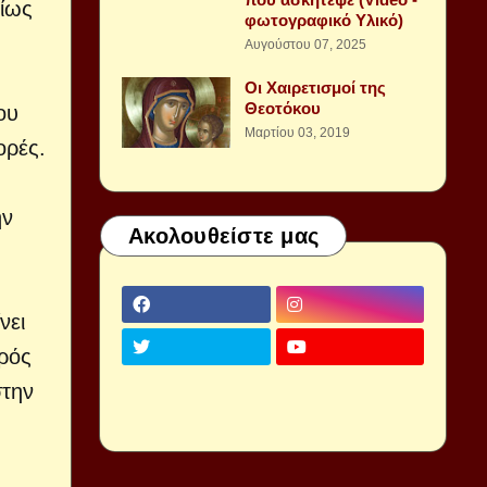
νίως
φωτογραφικό Υλικό)
Αυγούστου 07, 2025
Οι Χαιρετισμοί της
Θεοτόκου
ου
Μαρτίου 03, 2019
ορές.
ην
Ακολουθείστε μας
νει
υρός
στην