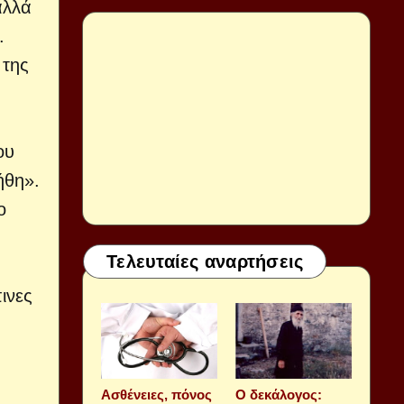
αλλά
.
 της
ου
ήθη».
ο
Τελευταίες αναρτήσεις
ινες
Aσθένειες, πόνος
Ο δεκάλογος: