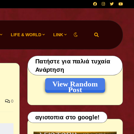
LIFE & WORLD
LINK
Πατήστε για παλιά τυχαία
Ανάρτηση
View Random
Post
0
αγιοτοπια στο google!