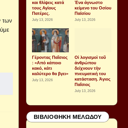
και θλίψεις κατά
Ένα άγνωστο
τους Αγίους
κείμενο του Οσίου
Πατέρες.
Παϊσίου
ν των
July 13, 2026
July 13, 2026
ούμε
Γέροντας Παΐσιος
Οἱ λογισμοὶ τοῦ
: «Από κάποιο
ἀνθρώπου
κακό, κάτι
δείχνουν τὴν
καλύτερο θα βγει»
πνευματική του
κατάσταση. Ἁγιος
July 13, 2026
Παΐσιος
July 13, 2026
ΒΙΒΛΙΟΘΗΚΗ ΜΕΛΩΔΟΥ