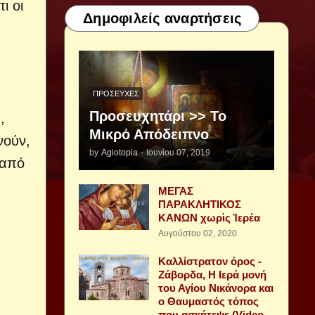
ι οι
Δημοφιλείς αναρτήσεις
ΠΡΟΣΕΥΧΈΣ
Προσευχητάρι >> Το
,
Μικρό Απόδειπνο
νούν,
by
Agiotopia
-
Ιουνίου 07, 2019
 από
ΜΕΓΑΣ
ΠΑΡΑΚΛΗΤΙΚΟΣ
ΚΑΝΩΝ χωρὶς Ἱερέα
Αυγούστου 02, 2020
Καλλίστρατον όρος -
Ζάβορδα, Η Ιερά μονή
του Αγίου Νικάνορα και
ο Θαυμαστός τόπος
που ασκήτεψε (Video -