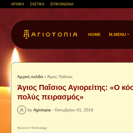
ΑΡΧΙΚΗ
ΣΧΕΤΙΚΑ
ΕΠΙΚΟΙΝΩΝΙΑ
HOME
M.MENU
Αρχική σελίδα
Άγιος Παΐσιος
Άγιος Παΐσιος Αγιορείτης: «Ο κό
πολύς πειρασμός»
by
Agiotopia
-
Οκτωβρίου 01, 2018
Recent in Technology