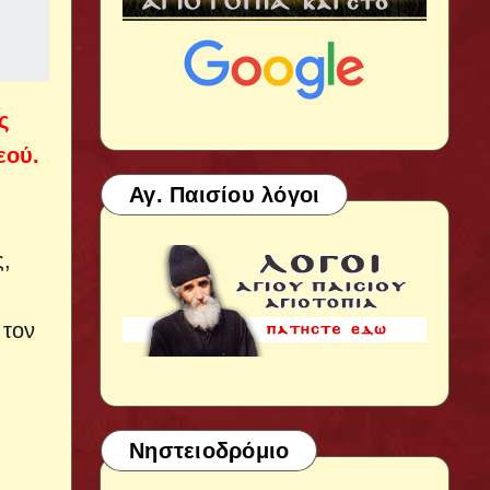
ς
εού.
Αγ. Παισίου λόγοι
ς,
 τον
Νηστειοδρόμιο