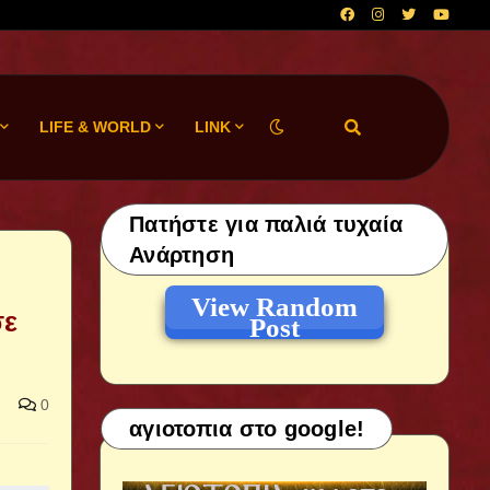
LIFE & WORLD
LINK
Πατήστε για παλιά τυχαία
Ανάρτηση
View Random
σε
Post
0
αγιοτοπια στο google!