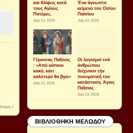
και θλίψεις κατά
Ένα άγνωστο
τους Αγίους
κείμενο του Οσίου
Πατέρες.
Παϊσίου
July 13, 2026
July 13, 2026
Γέροντας Παΐσιος
Οἱ λογισμοὶ τοῦ
: «Από κάποιο
ἀνθρώπου
κακό, κάτι
δείχνουν τὴν
καλύτερο θα βγει»
πνευματική του
κατάσταση. Ἁγιος
July 13, 2026
Παΐσιος
July 13, 2026
ότερη
ΒΙΒΛΙΟΘΗΚΗ ΜΕΛΩΔΟΥ