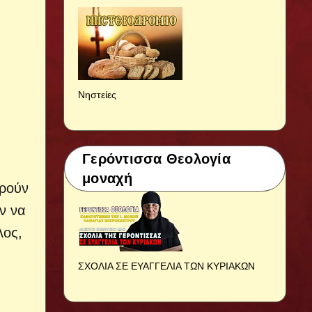
Νηστείες
Γερόντισσα Θεολογία
μοναχή
ορούν
ν να
λος,
ΣΧΟΛΙΑ ΣΕ ΕΥΑΓΓΕΛΙΑ ΤΩΝ ΚΥΡΙΑΚΩΝ