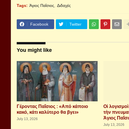
Tags:
Άγιος Παΐσιος
Διδαχές
Facebook
Twitter
You might like
Γέροντας Παΐσιος : «Από κάποιο
Οἱ λογισμο
κακό, κάτι καλύτερο θα βγει»
τὴν πνευμα
Ἁγιος Παΐσ
July 13, 2026
July 13, 2026