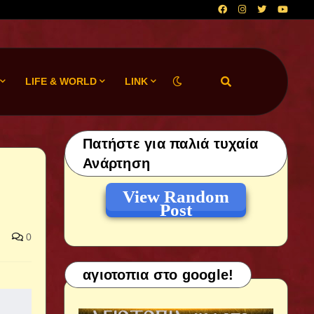
LIFE & WORLD
LINK
Πατήστε για παλιά τυχαία
Ανάρτηση
View Random
Post
0
αγιοτοπια στο google!