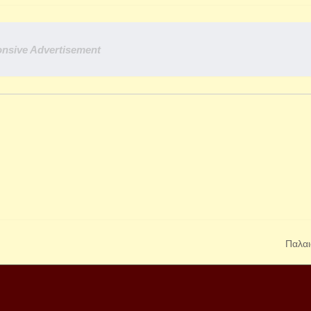
nsive Advertisement
Παλαι