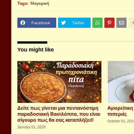
Tags:
Μαγειρική
Facebook
Twitter
You might like
Δείτε πως γίνεται μια πεντανόστιμη
Αγιορείτικη
παραδοσιακή Βασιλόπιτα, που είναι
πιπεριές
σίγουρο πως θα σας καταπλήξει!!
October 01, 202
January 01, 2026