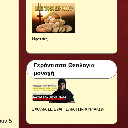
Νηστείες
Γερόντισσα Θεολογία
μοναχή
ΣΧΟΛΙΑ ΣΕ ΕΥΑΓΓΕΛΙΑ ΤΩΝ ΚΥΡΙΑΚΩΝ
ούν 5