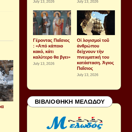
July 13, 2026
July 13, 2026
Γέροντας Παΐσιος
Οἱ λογισμοὶ τοῦ
: «Από κάποιο
ἀνθρώπου
κακό, κάτι
δείχνουν τὴν
καλύτερο θα βγει»
πνευματική του
κατάσταση. Ἁγιος
July 13, 2026
Παΐσιος
July 13, 2026
ΒΙΒΛΙΟΘΗΚΗ ΜΕΛΩΔΟΥ
ρα