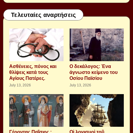
Τελευταίες αναρτήσεις
Aσθένειες, πόνος και
Ο δεκάλογος: Ένα
θλίψεις κατά τους
άγνωστο κείμενο του
Αγίους Πατέρες.
Οσίου Παϊσίου
July 13, 2026
July 13, 2026
Γέροντας Παΐσιος :
Οἱ λογισμοὶ τοῦ