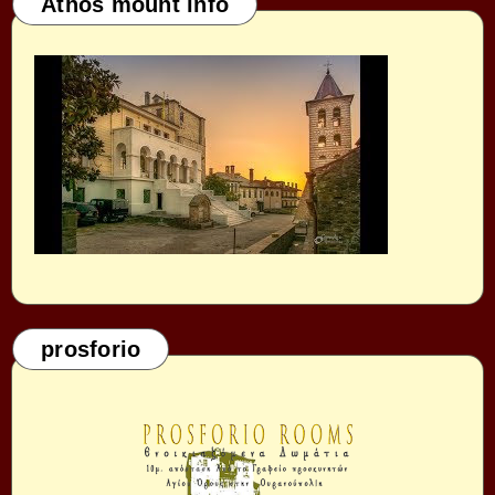
Athos mount info
prosforio