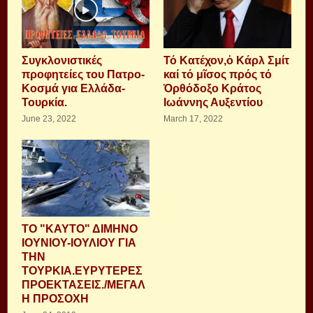
Συγκλονιστικές
Τό Κατέχον,ὁ Κάρλ Σμίτ
προφητείες του Πατρο-
καί τό μῖσος πρός τό
Κοσμά για Ελλάδα-
Ὀρθόδοξο Κράτος
Τουρκία.
Ιωάννης Αυξεντίου
June 23, 2022
March 17, 2022
ΤΟ "ΚΑΥΤΟ" ΔΙΜΗΝΟ
ΙΟΥΝΙΟΥ-ΙΟΥΛΙΟΥ ΓΙΑ
ΤΗΝ
ΤΟΥΡΚΙΑ.ΕΥΡΥΤΕΡΕΣ
ΠΡOΕΚΤΑΣΕΙΣ./MEΓΑΛ
Η ΠΡΟΣΟΧΗ