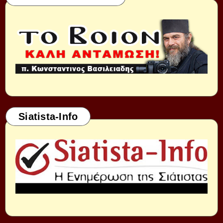
Siatista-Info