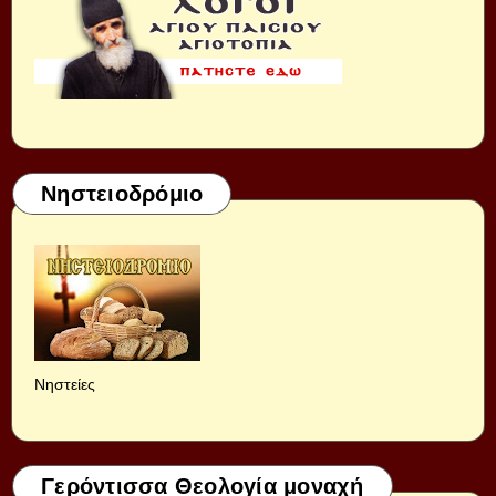
Νηστειοδρόμιο
Νηστείες
Γερόντισσα Θεολογία μοναχή