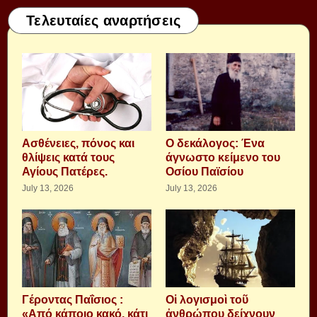
Τελευταίες αναρτήσεις
Aσθένειες, πόνος και
Ο δεκάλογος: Ένα
θλίψεις κατά τους
άγνωστο κείμενο του
Αγίους Πατέρες.
Οσίου Παϊσίου
July 13, 2026
July 13, 2026
Γέροντας Παΐσιος :
Οἱ λογισμοὶ τοῦ
«Από κάποιο κακό, κάτι
ἀνθρώπου δείχνουν